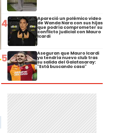
Apareció un polémico video
4
de Wanda Nara con sus hijas
que podría comprometer su
conflicto judicial con Mauro
Icardi
Aseguran que Mauro Icardi
5
ya tendría nuevo club tras
su salida del Galatasaray:
"Está buscando casa"