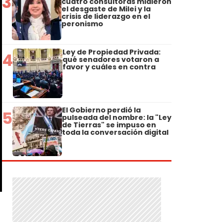
3
cuatro consultoras midieron
el desgaste de Milei y la
crisis de liderazgo en el
peronismo
Ley de Propiedad Privada:
4
qué senadores votaron a
favor y cuáles en contra
El Gobierno perdió la
5
pulseada del nombre: la "Ley
de Tierras" se impuso en
toda la conversación digital