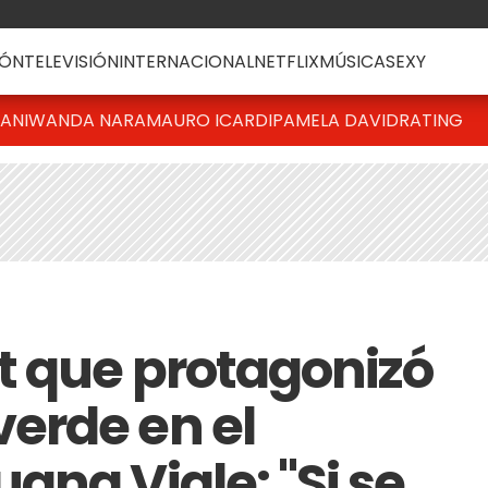
ÓN
TELEVISIÓN
INTERNACIONAL
NETFLIX
MÚSICA
SEXY
IANI
WANDA NARA
MAURO ICARDI
PAMELA DAVID
RATING
t que protagonizó
erde en el
ana Viale: "Si se