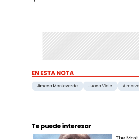
EN ESTA NOTA
Jimena Monteverde
Juana Viale
Almorz