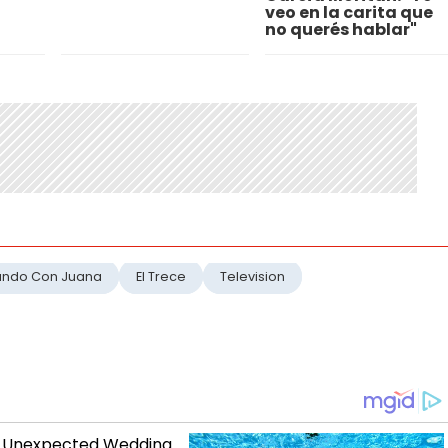
veo en la carita que
no querés hablar"
ando Con Juana
El Trece
Television