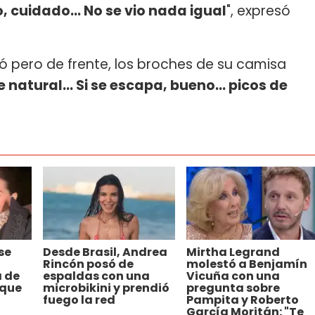
 cuidado... No se vio nada igual
", expresó
ió pero de frente, los broches de su camisa
e natural... Si se escapa, bueno... picos de
se
Desde Brasil, Andrea
Mirtha Legrand
Rincón posó de
molestó a Benjamín
á de
espaldas con una
Vicuña con una
 que
microbikini y prendió
pregunta sobre
fuego la red
Pampita y Roberto
García Moritán: "Te