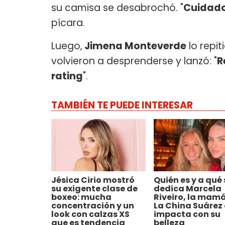
su camisa se desabrochó. "
Cuidado,
pícara.
Luego,
Jimena Monteverde
lo repit
volvieron a desprenderse y lanzó: "
R
rating
".
TAMBIÉN TE PUEDE INTERESAR
Jésica Cirio mostró
Quién es y a qué 
su exigente clase de
dedica Marcela
boxeo: mucha
Riveiro, la mam
concentración y un
La China Suárez
look con calzas XS
impacta con su
que es tendencia
belleza