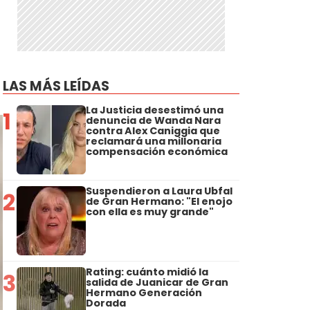
LAS MÁS LEÍDAS
La Justicia desestimó una
1
denuncia de Wanda Nara
contra Alex Caniggia que
reclamará una millonaria
compensación económica
Suspendieron a Laura Ubfal
2
de Gran Hermano: "El enojo
con ella es muy grande"
Rating: cuánto midió la
3
salida de Juanicar de Gran
Hermano Generación
Dorada