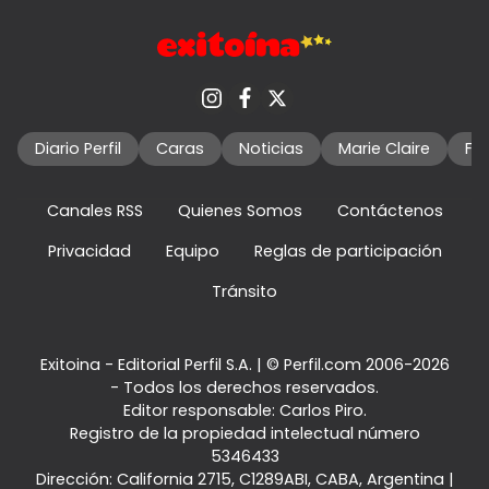
Diario Perfil
Caras
Noticias
Marie Claire
Fo
Canales RSS
Quienes Somos
Contáctenos
Privacidad
Equipo
Reglas de participación
Tránsito
Exitoina - Editorial Perfil S.A.
| © Perfil.com 2006-2026
- Todos los derechos reservados.
Editor responsable: Carlos Piro.
Registro de la propiedad intelectual número
5346433
Dirección:
California 2715
,
C1289ABI
,
CABA, Argentina
|