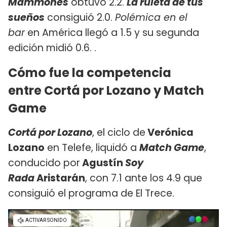
Mammones
obtuvo 2.2.
La ruleta de tus
sueños
consiguió 2.0.
Polémica en el
bar
en América llegó a 1.5 y su segunda
edición midió 0.6. .
Cómo fue la competencia
entre Cortá por Lozano y Match
Game
Cortá por Lozano
, el ciclo de
Verónica
Lozano
en Telefe, liquidó a
Match Game
,
conducido por
Agustín
Soy
Rada
Aristarán
, con 7.1 ante los 4.9 que
consiguió el programa de El Trece.