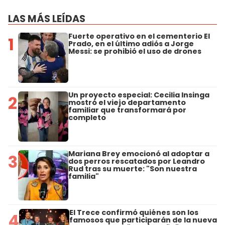
LAS MÁS LEÍDAS
Fuerte operativo en el cementerio El
1
Prado, en el último adiós a Jorge
Messi: se prohibió el uso de drones
Un proyecto especial: Cecilia Insinga
2
mostró el viejo departamento
familiar que transformará por
completo
Mariana Brey emocionó al adoptar a
3
dos perros rescatados por Leandro
Rud tras su muerte: "Son nuestra
familia"
El Trece confirmó quiénes son los
4
famosos que participarán de la nueva