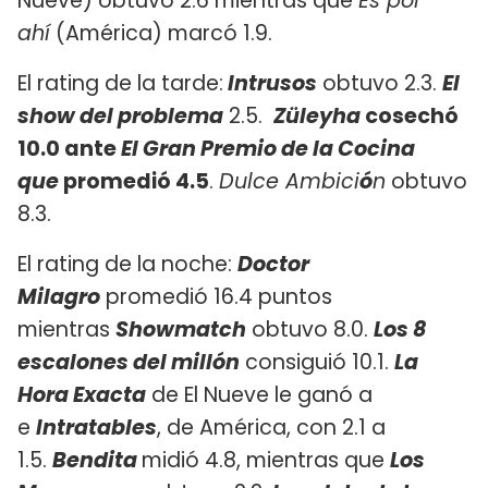
Nueve) obtuvo 2.6 mientras que
Es por
ahí
(América) marcó 1.9.
El rating de la tarde:
Intrusos
obtuvo 2.3.
El
show del problema
2.5.
Züleyha
cosechó
10.0 ante
El Gran Premio de la Cocina
que
promedió 4.5
.
Dulce Ambici
ó
n
obtuvo
8.3.
El rating de la noche:
Doctor
Milagro
promedió 16.4 puntos
mientras
Showmatch
obtuvo 8.0.
Los 8
escalones del millón
consiguió 10.1.
La
Hora Exacta
de El Nueve le ganó a
e
Intratables
, de América, con 2.1 a
1.5.
Bendita
midió 4.8, mientras que
Los