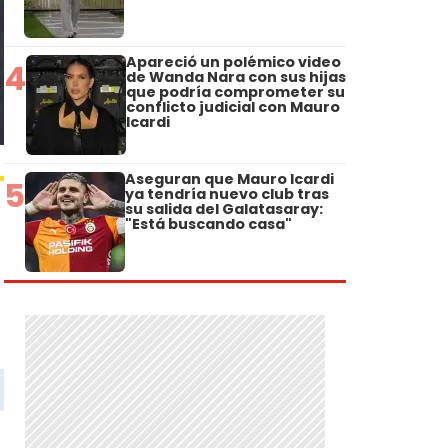
Apareció un polémico video
4
de Wanda Nara con sus hijas
que podría comprometer su
conflicto judicial con Mauro
Icardi
Aseguran que Mauro Icardi
5
ya tendría nuevo club tras
su salida del Galatasaray:
"Está buscando casa"