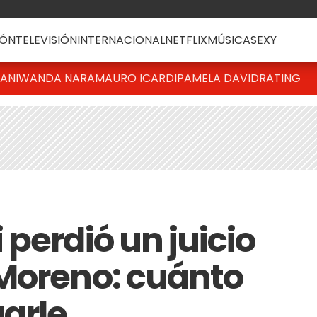
ÓN
TELEVISIÓN
INTERNACIONAL
NETFLIX
MÚSICA
SEXY
IANI
WANDA NARA
MAURO ICARDI
PAMELA DAVID
RATING
perdió un juicio
Moreno: cuánto
arle