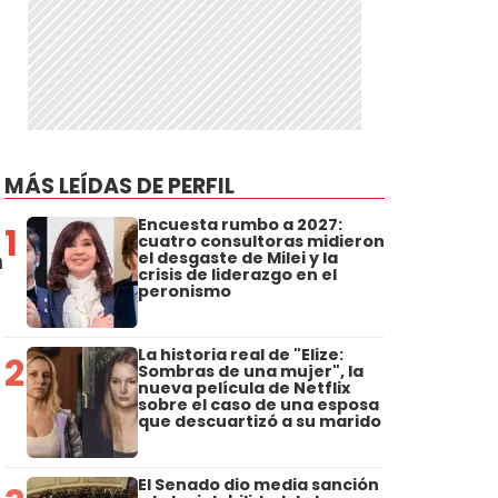
MÁS LEÍDAS DE PERFIL
Encuesta rumbo a 2027:
1
cuatro consultoras midieron
n
el desgaste de Milei y la
crisis de liderazgo en el
peronismo
La historia real de "Elize:
2
Sombras de una mujer", la
nueva película de Netflix
sobre el caso de una esposa
que descuartizó a su marido
El Senado dio media sanción