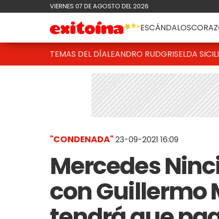
VIERNES 07 DE AGOSTO DEL 2026
ESCÁNDALOS
CORAZ
TEMAS DEL DÍA
LEANDRO RUD
GRISELDA SICIL
"CONDENADA"
23-09-2021 16:09
Mercedes Ninci 
con Guillermo 
tendrá que pag