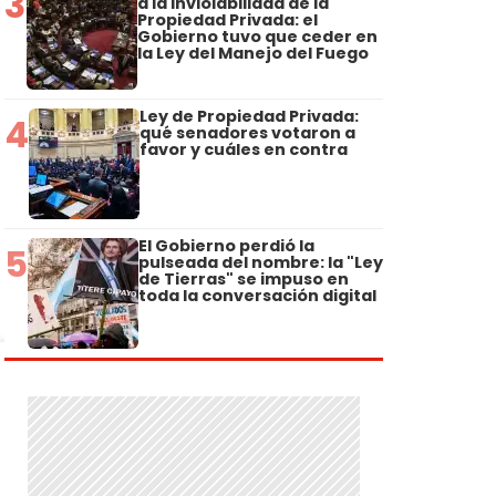
3
a la Inviolabilidad de la
Propiedad Privada: el
Gobierno tuvo que ceder en
la Ley del Manejo del Fuego
Ley de Propiedad Privada:
4
qué senadores votaron a
favor y cuáles en contra
El Gobierno perdió la
5
pulseada del nombre: la "Ley
de Tierras" se impuso en
toda la conversación digital