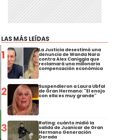
LAS MÁS LEÍDAS
La Justicia desestimó una
1
denuncia de Wanda Nara
contra Alex Caniggia que
reclamará una millonaria
compensación económica
Suspendieron a Laura Ubfal
2
de Gran Hermano: "El enojo
con ella es muy grande"
Rating: cuánto midió la
3
salida de Juanicar de Gran
Hermano Generación
Dorada