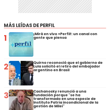
MÁS LEÍDAS DE PERFIL
¡Mirá en vivo +Perfil!: un canal con
1
gente que piensa
Quirno reconoció que el gobierno de
2
Lula solicitó el retiro del embajador
argentino en Brasil
Cachanosky renunció a una
3
fundación porque "se ha
transformado en una especie de
Instituto Patria incondicional de la
gestión de Milei"