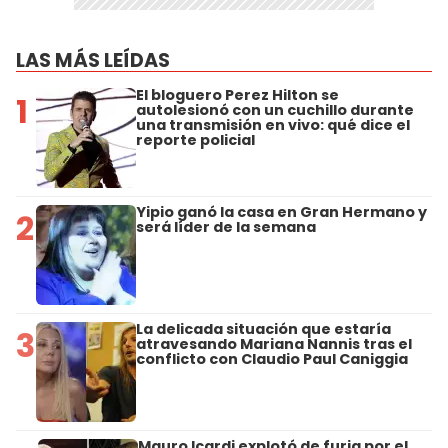
LAS MÁS LEÍDAS
El bloguero Perez Hilton se
1
autolesionó con un cuchillo durante
una transmisión en vivo: qué dice el
reporte policial
Yipio ganó la casa en Gran Hermano y
2
será líder de la semana
La delicada situación que estaría
3
atravesando Mariana Nannis tras el
conflicto con Claudio Paul Caniggia
Mauro Icardi explotó de furia por el