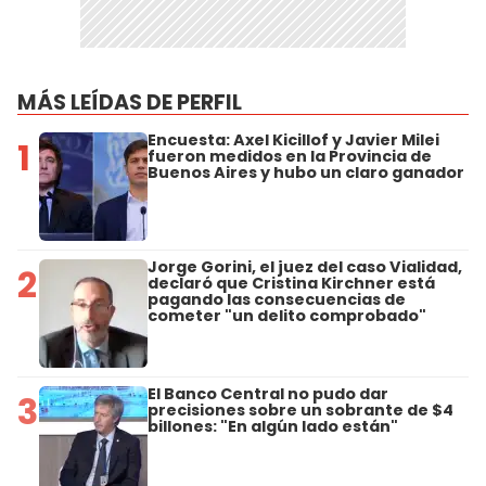
MÁS LEÍDAS DE PERFIL
Encuesta: Axel Kicillof y Javier Milei
1
fueron medidos en la Provincia de
Buenos Aires y hubo un claro ganador
Jorge Gorini, el juez del caso Vialidad,
2
declaró que Cristina Kirchner está
pagando las consecuencias de
cometer "un delito comprobado"
El Banco Central no pudo dar
3
precisiones sobre un sobrante de $4
billones: "En algún lado están"