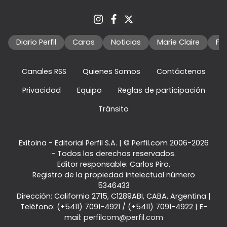
Diario Perfil
Caras
Noticias
Marie Claire
Fo
Canales RSS
Quienes Somos
Contáctenos
Privacidad
Equipo
Reglas de participación
Tránsito
Exitoina - Editorial Perfil S.A.
| © Perfil.com 2006-2026
- Todos los derechos reservados.
Editor responsable: Carlos Piro.
Registro de la propiedad intelectual número
5346433
Dirección:
California 2715
,
C1289ABI
,
CABA, Argentina
|
Teléfono:
(+5411) 7091-4921
/
(+5411) 7091-4922
| E-
mail:
perfilcom@perfil.com