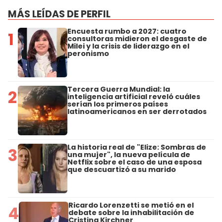
MÁS LEÍDAS DE PERFIL
Encuesta rumbo a 2027: cuatro
1
consultoras midieron el desgaste de
Milei y la crisis de liderazgo en el
peronismo
Tercera Guerra Mundial: la
2
inteligencia artificial reveló cuáles
serían los primeros países
latinoamericanos en ser derrotados
La historia real de "Elize: Sombras de
3
una mujer", la nueva película de
Netflix sobre el caso de una esposa
que descuartizó a su marido
Ricardo Lorenzetti se metió en el
4
debate sobre la inhabilitación de
Cristina Kirchner