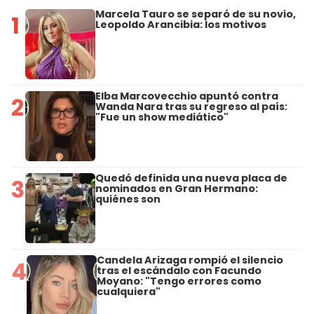
Marcela Tauro se separó de su novio,
1
Leopoldo Arancibia: los motivos
Elba Marcovecchio apuntó contra
2
Wanda Nara tras su regreso al país:
"Fue un show mediático"
Quedó definida una nueva placa de
3
nominados en Gran Hermano:
quiénes son
Candela Arizaga rompió el silencio
4
tras el escándalo con Facundo
Moyano: "Tengo errores como
cualquiera"