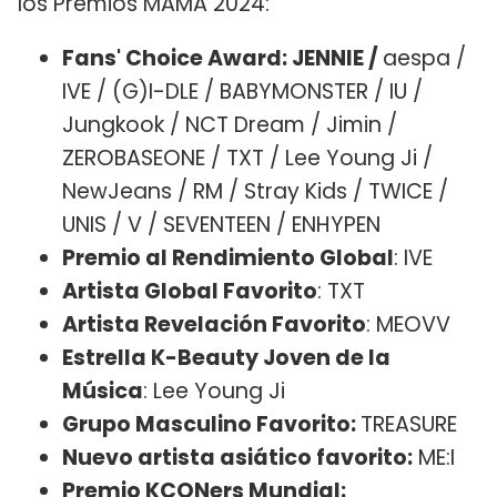
los Premios MAMA 2024:
Fans' Choice Award: JENNIE /
aespa /
IVE / (G)I-DLE / BABYMONSTER / IU /
Jungkook / NCT Dream / Jimin /
ZEROBASEONE / TXT / Lee Young Ji /
NewJeans / RM / Stray Kids / TWICE /
UNIS / V / SEVENTEEN / ENHYPEN
Premio al Rendimiento Global
: IVE
Artista Global Favorito
: TXT
Artista Revelación Favorito
: MEOVV
Estrella K-Beauty Joven de la
Música
: Lee Young Ji
Grupo Masculino Favorito:
TREASURE
Nuevo artista asiático favorito:
ME:I
Premio KCONers Mundial: