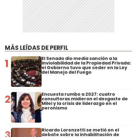
MÁS LEÍDAS DE PERFIL
El Senado dio media sanción a la
1
Inviolabilidad de la Propiedad Privada:
el Gobierno tuvo que ceder en la Ley
del Manejo del Fuego
Encuesta rumbo a 2027: cuatro
2
consultoras midieron el desgaste de
Milei y la crisis de liderazgo en el
peronismo
Ricardo Lorenzetti se metió en el
3
debate sobre la inhabilitación de