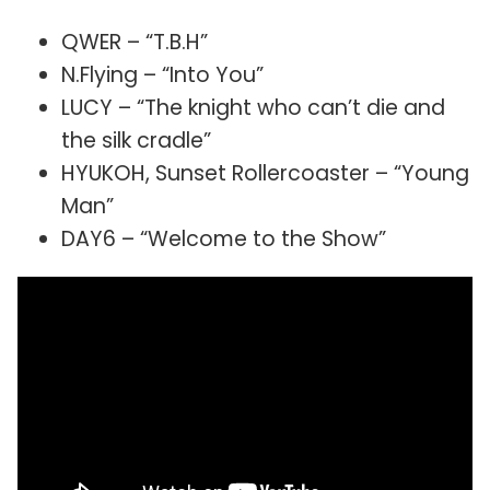
QWER – “T.B.H”
N.Flying – “Into You”
LUCY – “The knight who can’t die and
the silk cradle”
HYUKOH, Sunset Rollercoaster – “Young
Man”
DAY6 – “Welcome to the Show”