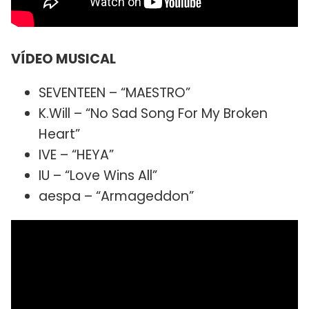
VÍDEO MUSICAL
SEVENTEEN – “MAESTRO”
K.Will – “No Sad Song For My Broken
Heart”
IVE – “HEYA”
IU – “Love Wins All”
aespa – “Armageddon”