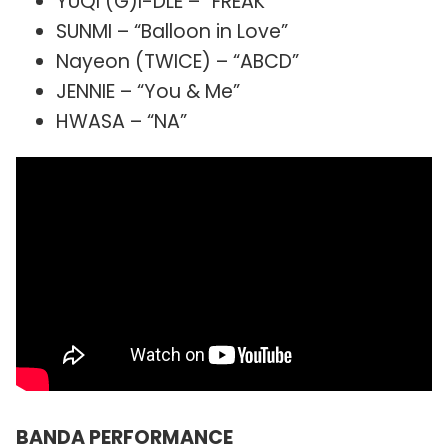
YUQI (G)I-DLE – “FREAK”
SUNMI – “Balloon in Love”
Nayeon (TWICE) – “ABCD”
JENNIE – “You & Me”
HWASA – “NA”
BANDA PERFORMANCE