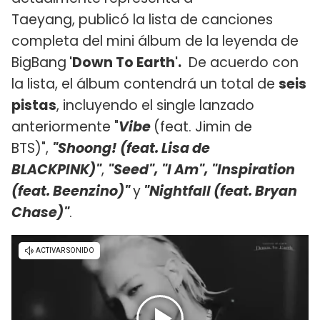
Taeyang, publicó la lista de canciones
completa del mini álbum de la leyenda de
BigBang
'Down To Earth'.
De acuerdo con
la lista, el álbum contendrá un total de
seis
pistas
, incluyendo el single lanzado
anteriormente "
Vibe
(feat. Jimin de
BTS)",
"Shoong! (feat. Lisa de
BLACKPINK)"
,
"Seed", "I Am", "Inspiration
(feat. Beenzino)"
y
"Nightfall (feat. Bryan
Chase)"
.