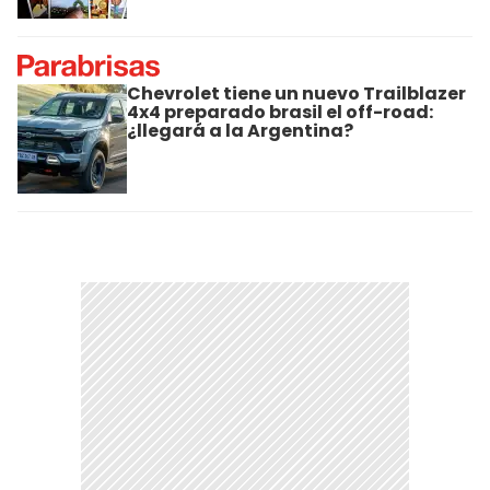
Chevrolet tiene un nuevo Trailblazer
4x4 preparado brasil el off-road:
¿llegará a la Argentina?