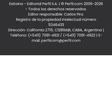
Exitoina - Editorial Perfil S.A.
| © Perfil.com 2006-2026
- Todos los derechos reservados.
Editor responsable: Carlos Piro.
Registro de la propiedad intelectual número
5346433
Dirección:
California 2715
,
C1289ABI
,
CABA, Argentina
|
Teléfono:
(+5411) 7091-4921
/
(+5411) 7091-4922
| E-
mail:
perfilcom@perfil.com