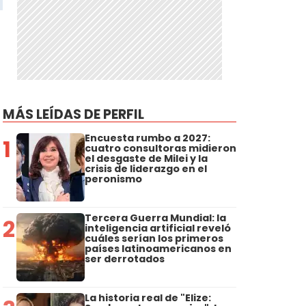
MÁS LEÍDAS DE PERFIL
Encuesta rumbo a 2027:
1
cuatro consultoras midieron
el desgaste de Milei y la
crisis de liderazgo en el
peronismo
Tercera Guerra Mundial: la
2
inteligencia artificial reveló
cuáles serían los primeros
países latinoamericanos en
ser derrotados
La historia real de "Elize: