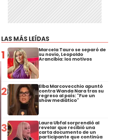
LAS MÁS LEÍDAS
Marcela Tauro se separó de
1
su novio, Leopoldo
Arancibia: los motivos
Elba Marcovecchio apuntó
2
contra Wanda Nara tras su
regreso al país: "Fue un
show mediático"
Laura Ubfal sorprendió al
3
revelar que recibió una
carta documento de un
participante que continúa