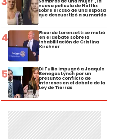
3
Sombras de una mujer", la
nueva película de Netflix
sobre el caso de una esposa
que descuartizó a su marido
Ricardo Lorenzetti se metió
4
en el debate sobre la
inhabilitación de Cristina
Kirchner
Di Tullio impugnó a Joaquín
5
Benegas Lynch por un
presunto conflicto de
intereses en el debate de la
Ley de Tierras