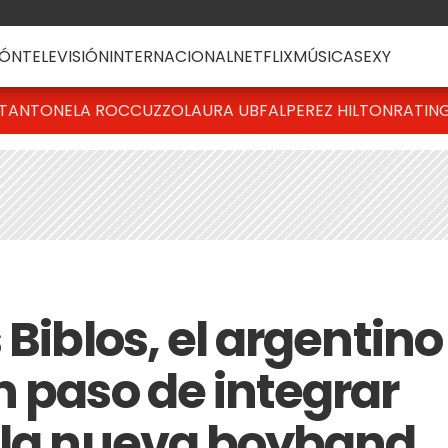
ÓN
TELEVISIÓN
INTERNACIONAL
NETFLIX
MÚSICA
SEXY
T
ANTONELA ROCCUZZO
LAURA UBFAL
PEREZ HILTON
RATIN
 Biblos, el argentino
n paso de integrar
 la nueva boyband