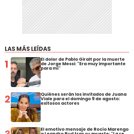
LAS MÁS LEÍDAS
El dolor de Pablo Giralt por la muerte
1
de Jorge Messi: "Era muy importante
para mí"
Quiénes serán los invitados de Juana
2
Viale para el domingo 9 de agosto:
exitosos actores
El emotivo mensaje de Rocío Marengo
a Leandro Rud tras su muerte: "La re