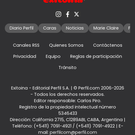
Diario Perfil
Caras
Noticias
Marie Claire
Fo
Canales RSS
Quienes Somos
Contáctenos
Privacidad
Equipo
Reglas de participación
Tránsito
Exitoina - Editorial Perfil S.A.
| © Perfil.com 2006-2026
- Todos los derechos reservados.
Editor responsable: Carlos Piro.
Registro de la propiedad intelectual número
5346433
Dirección:
California 2715
,
C1289ABI
,
CABA, Argentina
|
Teléfono:
(+5411) 7091-4921
/
(+5411) 7091-4922
| E-
mail:
perfilcom@perfil.com