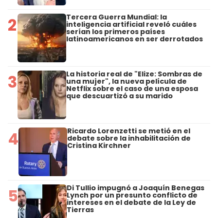
Tercera Guerra Mundial: la
2
inteligencia artificial reveló cuáles
serían los primeros países
latinoamericanos en ser derrotados
La historia real de "Elize: Sombras de
3
una mujer", la nueva película de
Netflix sobre el caso de una esposa
que descuartizó a su marido
Ricardo Lorenzetti se metió en el
4
debate sobre la inhabilitación de
Cristina Kirchner
Di Tullio impugnó a Joaquín Benegas
5
Lynch por un presunto conflicto de
intereses en el debate de la Ley de
Tierras