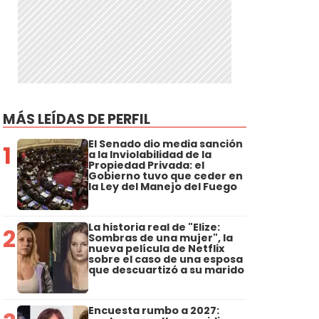
MÁS LEÍDAS DE PERFIL
El Senado dio media sanción
1
a la Inviolabilidad de la
Propiedad Privada: el
Gobierno tuvo que ceder en
la Ley del Manejo del Fuego
La historia real de "Elize:
2
Sombras de una mujer", la
nueva película de Netflix
sobre el caso de una esposa
que descuartizó a su marido
Encuesta rumbo a 2027: