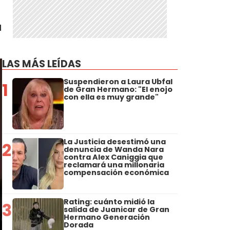
a
LAS MÁS LEÍDAS
Suspendieron a Laura Ubfal
1
de Gran Hermano: "El enojo
con ella es muy grande"
La Justicia desestimó una
2
denuncia de Wanda Nara
contra Alex Caniggia que
reclamará una millonaria
compensación económica
Rating: cuánto midió la
3
salida de Juanicar de Gran
Hermano Generación
Dorada