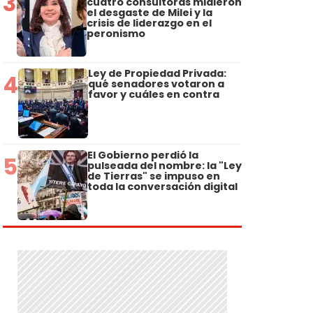
3
cuatro consultoras midieron
el desgaste de Milei y la
crisis de liderazgo en el
peronismo
Ley de Propiedad Privada:
4
qué senadores votaron a
favor y cuáles en contra
El Gobierno perdió la
5
pulseada del nombre: la "Ley
de Tierras" se impuso en
toda la conversación digital