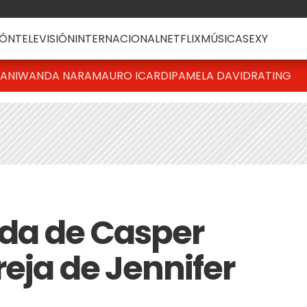
ÓN
TELEVISIÓN
INTERNACIONAL
NETFLIX
MÚSICA
SEXY
IANI
WANDA NARA
MAURO ICARDI
PAMELA DAVID
RATING
ida de Casper
reja de Jennifer