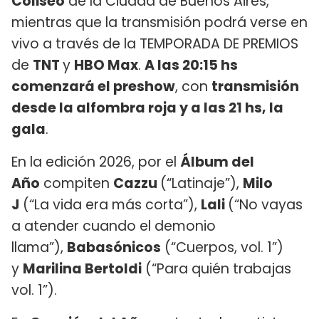
Coliseo
de la Ciudad de Buenos Aires,
mientras que la transmisión podrá verse en
vivo a través de la TEMPORADA DE PREMIOS
de
TNT
y
HBO Max
.
A las 20:15 hs
comenzará el preshow
, con
transmisión
desde la alfombra roja y a las 21 hs, la
gala
.
En la edición 2026, por el
Álbum del
Año
compiten
Cazzu
(“Latinaje”),
Milo
J
(“La vida era más corta”),
Lali
(“No vayas
a atender cuando el demonio
llama”),
Babasónicos
(“Cuerpos, vol. 1”)
y
Marilina Bertoldi
(“Para quién trabajas
vol. 1”).