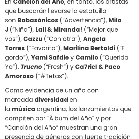
En
Canción del Año
, en tanto, los artistas
que buscarán llevarse la estatuilla
son
Babasónicos
(“Advertencia”),
Milo
J
(“Niño”),
Lali & Miranda!
(“Mejor que
vos”),
Cazzu
(“Con otra”),
Angela
Torres
(“Favorita”),
Marilina Bertoldi
(“El
gordo”),
Yami Safdie
y
Camilo
(“Querida
Yo”),
Trueno
(“Fresh”) y
Ca7riel & Paco
Amoroso
(“#Tetas”).
Como evidencia de un año con
marcada
diversidad
en
la
música
argentina, los lanzamientos que
compiten por “Álbum del Año” y por
“Canción del Año” muestran una gran
presencia de géneros con fuerte tradición