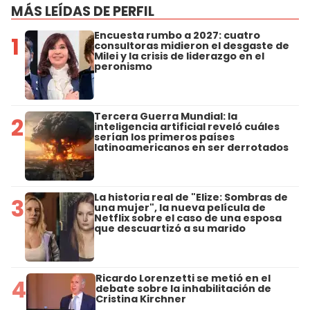
MÁS LEÍDAS DE PERFIL
Encuesta rumbo a 2027: cuatro
1
consultoras midieron el desgaste de
Milei y la crisis de liderazgo en el
peronismo
Tercera Guerra Mundial: la
2
inteligencia artificial reveló cuáles
serían los primeros países
latinoamericanos en ser derrotados
La historia real de "Elize: Sombras de
3
una mujer", la nueva película de
Netflix sobre el caso de una esposa
que descuartizó a su marido
Ricardo Lorenzetti se metió en el
4
debate sobre la inhabilitación de
Cristina Kirchner