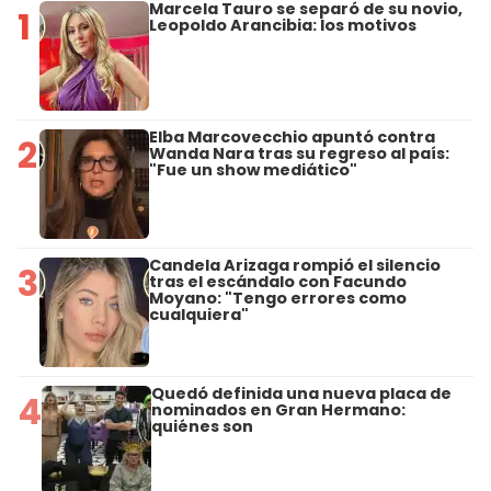
Marcela Tauro se separó de su novio,
1
Leopoldo Arancibia: los motivos
Elba Marcovecchio apuntó contra
2
Wanda Nara tras su regreso al país:
"Fue un show mediático"
Candela Arizaga rompió el silencio
3
tras el escándalo con Facundo
Moyano: "Tengo errores como
cualquiera"
Quedó definida una nueva placa de
4
nominados en Gran Hermano:
quiénes son