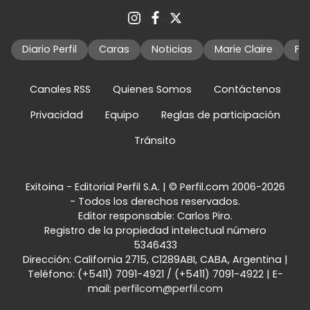
Diario Perfil
Caras
Noticias
Marie Claire
Fo
Canales RSS
Quienes Somos
Contáctenos
Privacidad
Equipo
Reglas de participación
Tránsito
Exitoina - Editorial Perfil S.A.
| © Perfil.com 2006-2026
- Todos los derechos reservados.
Editor responsable: Carlos Piro.
Registro de la propiedad intelectual número
5346433
Dirección:
California 2715
,
C1289ABI
,
CABA, Argentina
|
Teléfono:
(+5411) 7091-4921
/
(+5411) 7091-4922
| E-
mail:
perfilcom@perfil.com