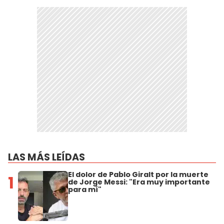
LAS MÁS LEÍDAS
El dolor de Pablo Giralt por la muerte
1
de Jorge Messi: "Era muy importante
para mí"