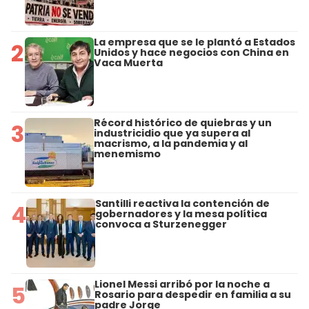
La empresa que se le plantó a Estados
2
Unidos y hace negocios con China en
Vaca Muerta
Récord histórico de quiebras y un
3
industricidio que ya supera al
macrismo, a la pandemia y al
menemismo
Santilli reactiva la contención de
4
gobernadores y la mesa política
convoca a Sturzenegger
Lionel Messi arribó por la noche a
5
Rosario para despedir en familia a su
padre Jorge