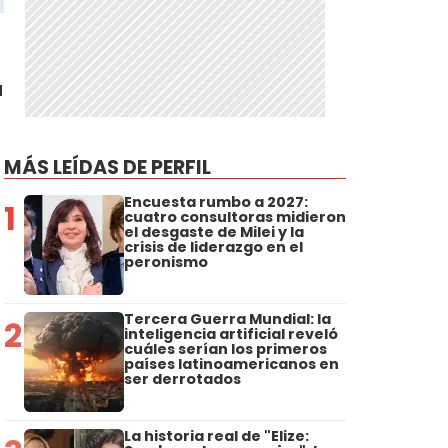
u
MÁS LEÍDAS DE PERFIL
Encuesta rumbo a 2027:
1
cuatro consultoras midieron
el desgaste de Milei y la
crisis de liderazgo en el
peronismo
Tercera Guerra Mundial: la
2
inteligencia artificial reveló
cuáles serían los primeros
países latinoamericanos en
ser derrotados
La historia real de "Elize: