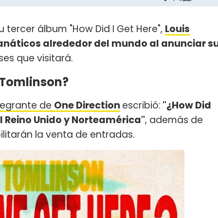
u tercer álbum "How Did I Get Here",
Louis
anáticos alrededor del mundo al anunciar s
es que visitará.
s Tomlinson?
ntegrante de
One Direction
escribió:
"¿How Did
el Reino Unido y Norteamérica"
, además de
litarán la venta de entradas.