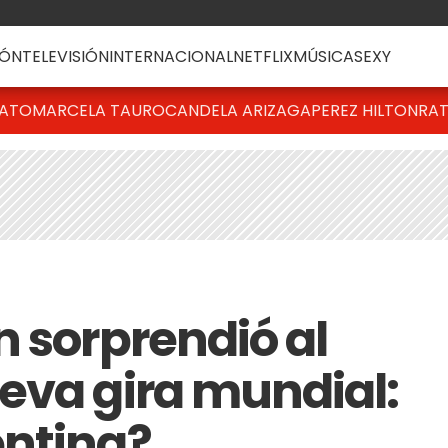
ÓN
TELEVISIÓN
INTERNACIONAL
NETFLIX
MÚSICA
SEXY
BATO
MARCELA TAURO
CANDELA ARIZAGA
PEREZ HILTON
RAT
n sorprendió al
eva gira mundial:
entina?