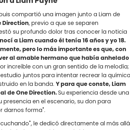
son a Liam Payne
ouis compartió una imagen junto a Liam de
Direction
, previo a que se separen
estó su profundo dolor tras conocer la noticia
nocí a Liam cuando él tenía 16 años y yo 18.
mente, pero lo más importante es que, con
e ver al amable hermano que había anhelado
r increíble con un gran sentido de la melodía;
studio juntos para intentar recrear la químic
truido en la banda.
Y para que conste, Liam
tal de One Direction.
Su experiencia desde una
 presencia en el escenario, su don para
por darnos forma".
escuchando", le dedicó directamente al más allá