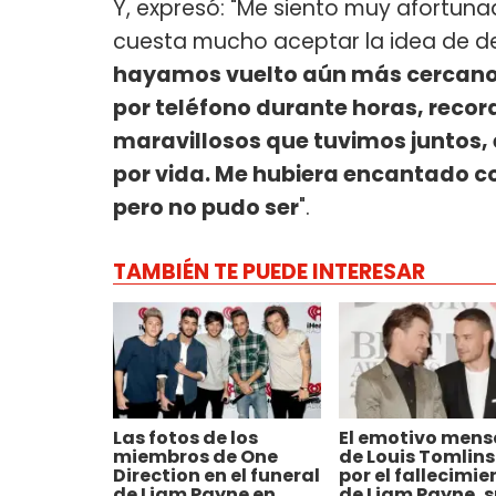
Y, expresó: "Me siento muy afortuna
cuesta mucho aceptar la idea de de
hayamos vuelto aún más cercanos
por teléfono durante horas, recor
maravillosos que tuvimos juntos, 
por vida. Me hubiera encantado c
pero no pudo ser
".
TAMBIÉN TE PUEDE INTERESAR
Las fotos de los
El emotivo mens
miembros de One
de Louis Tomlin
Direction en el funeral
por el fallecimie
de Liam Payne en
de Liam Payne, s