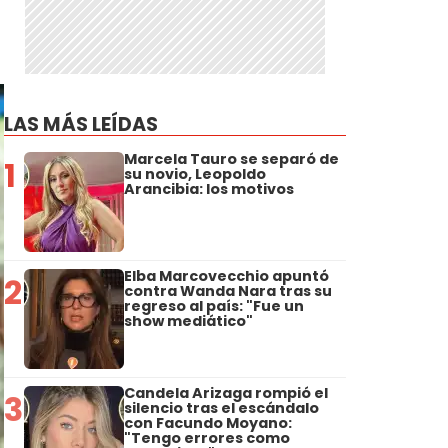
LAS MÁS LEÍDAS
Marcela Tauro se separó de
1
su novio, Leopoldo
Arancibia: los motivos
Elba Marcovecchio apuntó
2
contra Wanda Nara tras su
regreso al país: "Fue un
show mediático"
Candela Arizaga rompió el
3
silencio tras el escándalo
con Facundo Moyano:
"Tengo errores como