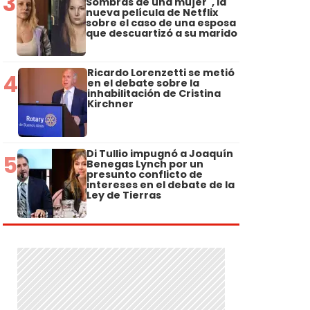
3
Sombras de una mujer", la
nueva película de Netflix
sobre el caso de una esposa
que descuartizó a su marido
Ricardo Lorenzetti se metió
4
en el debate sobre la
inhabilitación de Cristina
Kirchner
Di Tullio impugnó a Joaquín
5
Benegas Lynch por un
presunto conflicto de
intereses en el debate de la
Ley de Tierras