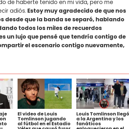
do de haberte tenido en mi vida, pero me
cir adiós.
Estoy muy agradecido de que nos
 desde que la banda se separó, hablando
dando todos los miles de recuerdos
es un lujo que pensé que tendría contigo de
ompartir el escenario contigo nuevamente,
aje
El video de Louis
Louis Tomlinson lleg
son
Tomlinson jugando
a la Argentina y los
nto
al fútbol en el Estadio
fanáticos
u
Vélez que causó furor
enloquecieron en el