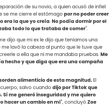
a separación de su novio, a quien acusó de infiel:
e se me cierre el estómago
por no poder creer
 era la que yo creía
.
No podía dormir por el
azaba todo lo que trataba de comer
".
e dijo que mi ex le dijo que teníamos una
 me lavó la cabeza al punto que le tuve que
 creerle a ella que ni me mandaba pruebas.
Me
abía hecho y que diga que era una campaña
esorden alimenticio de esta magnitud.
El
 cuerpo, salvo cuando
dijo por Tiktok que
s. Sí me generó inseguridad y me quiero
ro hacer un cambio en mí
", concluyó
Zoe