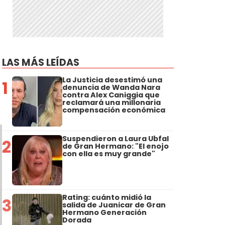
LAS MÁS LEÍDAS
La Justicia desestimó una
1
denuncia de Wanda Nara
contra Alex Caniggia que
reclamará una millonaria
compensación económica
Suspendieron a Laura Ubfal
2
de Gran Hermano: "El enojo
con ella es muy grande"
Rating: cuánto midió la
3
salida de Juanicar de Gran
Hermano Generación
Dorada