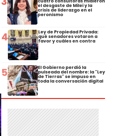
3
cuatro consultoras midieron
el desgaste de Milei y la
crisis de liderazgo en el
peronismo
Ley de Propiedad Privada:
4
qué senadores votaron a
favor y cuáles en contra
El Gobierno perdió la
5
pulseada del nombre: la "Ley
de Tierras" se impuso en
toda la conversación digital