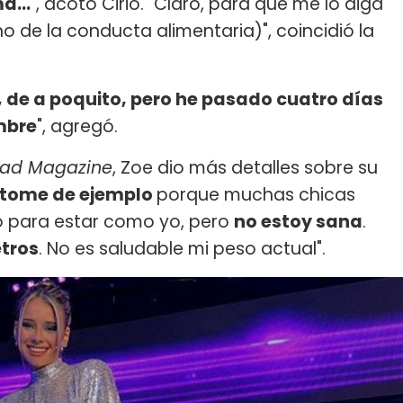
á...
", acotó Cirio. "Claro, para que me lo diga
no de la conducta alimentaria)", coincidió la
de a poquito, pero he pasado cuatro días
ambre
", agregó.
ad Magazine
, Zoe dio más detalles sobre su
 tome de ejemplo
porque muchas chicas
o para estar como yo, pero
no estoy sana
.
etros
. No es saludable mi peso actual".