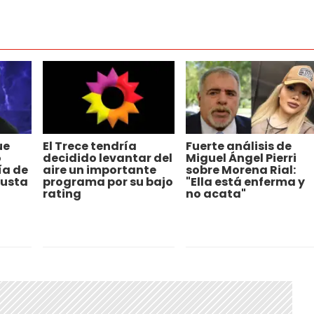
ue
El Trece tendría
Fuerte análisis de
o
decidido levantar del
Miguel Ángel Pierri
ía de
aire un importante
sobre Morena Rial:
 gusta
programa por su bajo
"Ella está enferma y
rating
no acata"