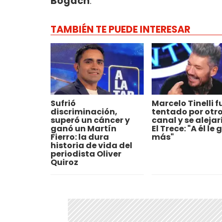
Bogach
.
TAMBIÉN TE PUEDE INTERESAR
Sufrió
Marcelo Tinelli f
discriminación,
tentado por otr
superó un cáncer y
canal y se alejar
ganó un Martín
El Trece: "A él le
Fierro: la dura
más"
historia de vida del
periodista Oliver
Quiroz