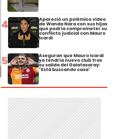
Apareció un polémico video
4
de Wanda Nara con sus hijas
que podría comprometer su
conflicto judicial con Mauro
Icardi
Aseguran que Mauro Icardi
5
ya tendría nuevo club tras
su salida del Galatasaray:
"Está buscando casa"