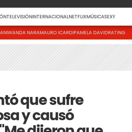
ÓN
TELEVISIÓN
INTERNACIONAL
NETFLIX
MÚSICA
SEXY
IANI
WANDA NARA
MAURO ICARDI
PAMELA DAVID
RATING
tó que sufre
osa y causó
"Me dijeron que