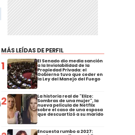
MÁS LEÍDAS DE PERFIL
El Senado dio media sanción
1
a la Inviolabilidad de la
Propiedad Privada: el
Gobierno tuvo que ceder en
la Ley del Manejo del Fuego
La historia real de "Elize:
2
Sombras de una mujer", la
i
nueva película de Netflix
sobre el caso de una esposa
que descuartizó a su marido
Encuesta rumbo a 2027: