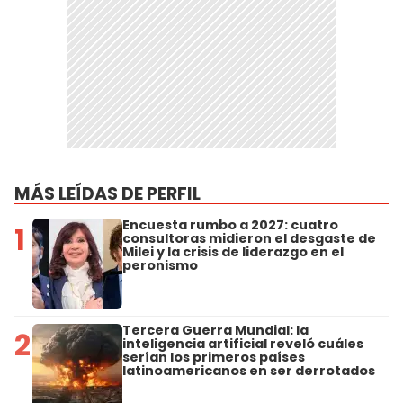
MÁS LEÍDAS DE PERFIL
Encuesta rumbo a 2027: cuatro
1
consultoras midieron el desgaste de
Milei y la crisis de liderazgo en el
peronismo
Tercera Guerra Mundial: la
2
inteligencia artificial reveló cuáles
serían los primeros países
latinoamericanos en ser derrotados