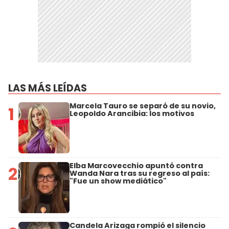
LAS MÁS LEÍDAS
Marcela Tauro se separó de su novio,
1
Leopoldo Arancibia: los motivos
Elba Marcovecchio apuntó contra
2
Wanda Nara tras su regreso al país:
"Fue un show mediático"
Candela Arizaga rompió el silencio