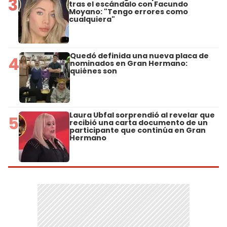
3
tras el escándalo con Facundo
Moyano: "Tengo errores como
cualquiera"
Quedó definida una nueva placa de
4
nominados en Gran Hermano:
quiénes son
Laura Ubfal sorprendió al revelar que
5
recibió una carta documento de un
participante que continúa en Gran
Hermano