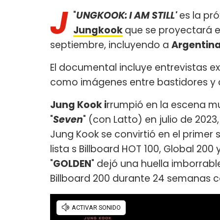
J
"
UNGKOOK: I AM STILL'
es la pr
Jungkook
que se proyectará e
septiembre, incluyendo a
Argentin
El documental incluye entrevistas e
como imágenes entre bastidores y 
Jung Kook i
rrumpió en la escena m
"
Seven
" (con Latto) en julio de 2023
Jung Kook se convirtió en el primer 
lista s Billboard HOT 100, Global 200
"
GOLDEN
" dejó una huella imborrabl
Billboard 200 durante 24 semanas c