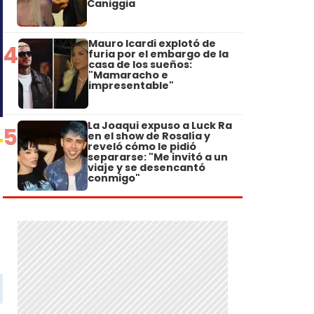
Caniggia
Mauro Icardi explotó de
4
furia por el embargo de la
casa de los sueños:
"Mamaracho e
impresentable"
La Joaqui expuso a Luck Ra
5
en el show de Rosalía y
reveló cómo le pidió
separarse: "Me invitó a un
viaje y se desencantó
conmigo"