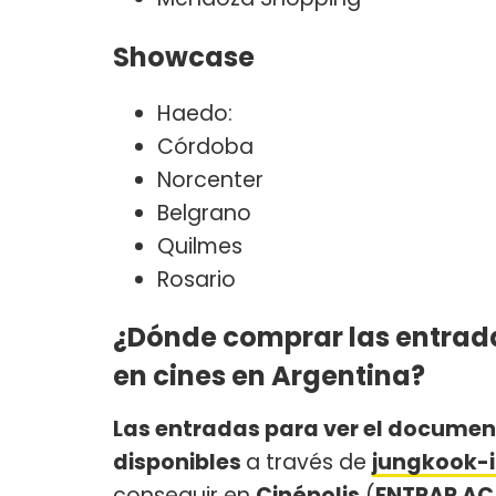
Showcase
Haedo:
Córdoba
Norcenter
Belgrano
Quilmes
Rosario
¿Dónde comprar las entrada
en cines en Argentina?
Las entradas para ver el docume
disponibles
a través de
jungkook-i
conseguir en
Cinépolis
(
ENTRAR A