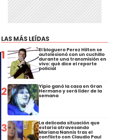
LAS MÁS LEÍDAS
El bloguero Perez Hilton se
1
autolesionó con un cuchillo
durante una transmisión en
vivo: qué dice el reporte
policial
Yipio ganó la casa en Gran
2
Hermano y será líder de la
semana
La delicada situación que
3
estaría atravesando
Mariana Nannis tras el
conflicto con Claudio Paul