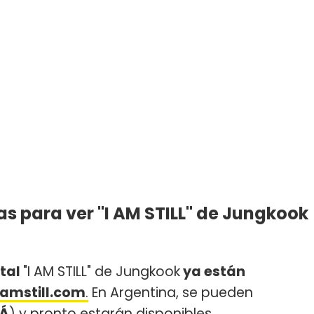
s para ver "I AM STILL" de Jungkook
ntal
"I AM STILL" de Jungkook
ya están
amstill.com
.
En Argentina, se pueden
CÁ
) y pronto estarán disponibles