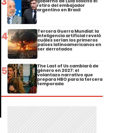
3
gobierno de Lula solicitó el
retiro del embajador
argentino en Brasil
Tercera Guerra Mundial: la
4
inteligencia artificial reveló
cuáles serían los primeros
países latinoamericanos en
ser derrotados
The Last of Us cambiará de
5
género en 2027: el
volantazo narrativo que
prepara HBO para la tercera
temporada