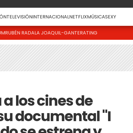
ÓN
TELEVISIÓN
INTERNACIONAL
NETFLIX
MÚSICA
SEXY
UM
RUBÉN RADA
LA JOAQUI
L-GANTE
RATING
a los cines de
su documental "I
do se estrena y