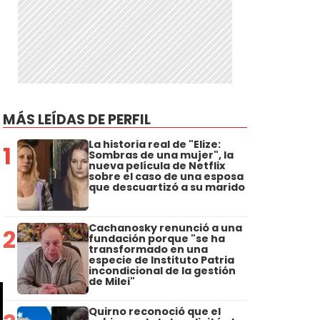
MÁS LEÍDAS DE PERFIL
La historia real de "Elize:
1
Sombras de una mujer", la
nueva película de Netflix
sobre el caso de una esposa
que descuartizó a su marido
Cachanosky renunció a una
2
fundación porque "se ha
transformado en una
especie de Instituto Patria
incondicional de la gestión
de Milei"
Quirno reconoció que el