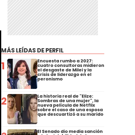
MÁS LEÍDAS DE PERFIL
Encuesta rumbo a 2027:
1
cuatro consultoras midieron
el desgaste de Milei y la
crisis de liderazgo en el
peronismo
La historia real de "Elize:
2
Sombras de una mujer", la
nueva película de Netflix
sobre el caso de una esposa
que descuartizó a su marido
El Senado dio media sanción