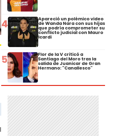
Apareció un polémico video
4
de Wanda Nara con sus hijas
que podría comprometer su
conflicto judicial con Mauro
Icardi
Flor de la V criticó a
5
Santiago del Moro tras la
salida de Juanicar de Gran
Hermano: "Canallesco"
l