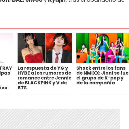
STRAY
La respuesta de YG y
Shock entre los fans
ulpas
HYBE a los rumores de
de NMIXX: Jinni se fue
romance entre Jennie
el grupo de K-pop y
de BLACKPINK y V de
de la compañía
ivo
BTS