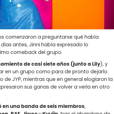
hos comenzaron a preguntarse qué había
ías antes, Jinni había expresado lo
ximo comeback del grupo.
amiento de casi siete años (junto a Lily
), y
 en un grupo como para de pronto dejarlo.
 de JYP, mientras que en general elogiaron la
expresaron sus ganas de volver a verla en otro
ió en una banda de seis miembros
,
yoon, BAE, Jiwoo
y
Kyujin
, tras el abandono de