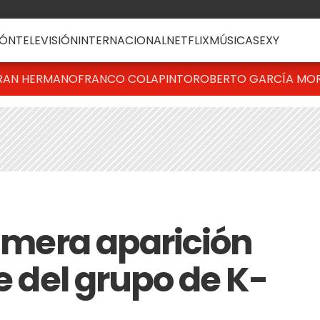
ÓN
TELEVISIÓN
INTERNACIONAL
NETFLIX
MÚSICA
SEXY
RAN HERMANO
FRANCO COLAPINTO
ROBERTO GARCÍA MO
rimera aparición
se del grupo de K-