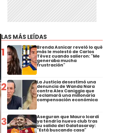
LAS MÁS LEÍDAS
Brenda Asnicar reveló lo qué
1
más le molestó de Carlos
Tévez cuando salieron: "Me
generaba mucha
frustración"
La Justicia desestimó una
2
denuncia de Wanda Nara
contra Alex Caniggia que
reclamará una millonaria
compensación económica
Aseguran que Mauro Icardi
3
ya tendría nuevo club tras
su salida del Galatasaray:
"Está buscando casa"