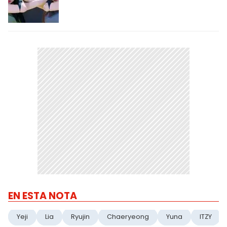
EN ESTA NOTA
Yeji
Lia
Ryujin
Chaeryeong
Yuna
ITZY