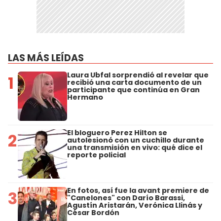
LAS MÁS LEÍDAS
Laura Ubfal sorprendió al revelar que
1
recibió una carta documento de un
participante que continúa en Gran
Hermano
El bloguero Perez Hilton se
2
autolesionó con un cuchillo durante
una transmisión en vivo: qué dice el
reporte policial
En fotos, así fue la avant premiere de
3
"Canelones" con Darío Barassi,
Agustín Aristarán, Verónica Llinás y
César Bordón