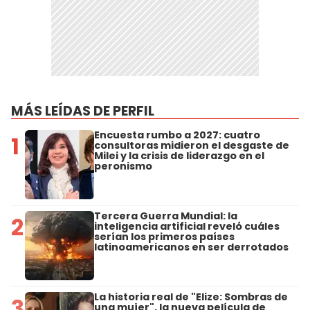
MÁS LEÍDAS DE PERFIL
Encuesta rumbo a 2027: cuatro
1
consultoras midieron el desgaste de
Milei y la crisis de liderazgo en el
peronismo
Tercera Guerra Mundial: la
2
inteligencia artificial reveló cuáles
serían los primeros países
latinoamericanos en ser derrotados
La historia real de "Elize: Sombras de
3
una mujer", la nueva película de