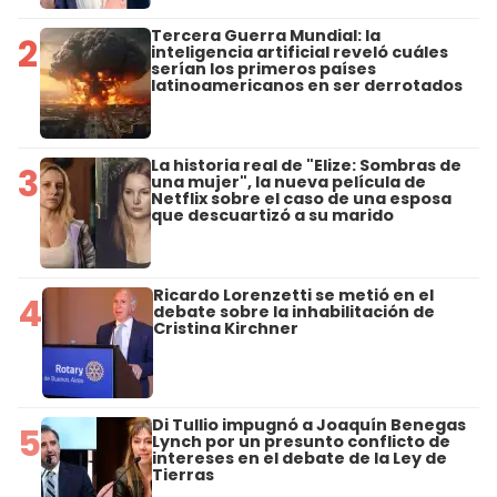
Tercera Guerra Mundial: la
2
inteligencia artificial reveló cuáles
serían los primeros países
latinoamericanos en ser derrotados
La historia real de "Elize: Sombras de
3
una mujer", la nueva película de
Netflix sobre el caso de una esposa
que descuartizó a su marido
Ricardo Lorenzetti se metió en el
4
debate sobre la inhabilitación de
Cristina Kirchner
Di Tullio impugnó a Joaquín Benegas
5
Lynch por un presunto conflicto de
intereses en el debate de la Ley de
Tierras