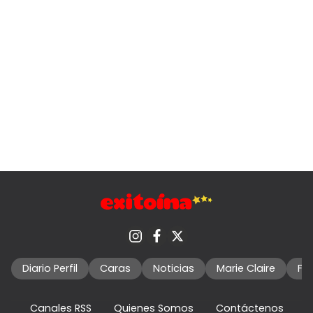
Diario Perfil
Caras
Noticias
Marie Claire
Fo
Canales RSS
Quienes Somos
Contáctenos