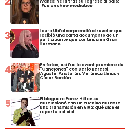
2
Wanda Nara tras su regreso al país:
"Fue un show mediático"
Laura Ubfal sorprendió al revelar que
3
recibió una carta documento de un
participante que continúa en Gran
Hermano
En fotos, así fue la avant premiere de
4
"Canelones" con Darío Barassi,
Agustín Aristarán, Verónica Llinás y
César Bordón
El bloguero Perez Hilton se
5
autolesionó con un cuchillo durante
una transmisión en vivo: qué dice el
reporte policial