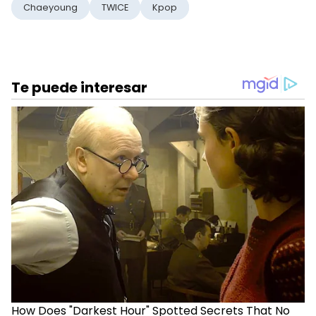
Chaeyoung
TWICE
Kpop