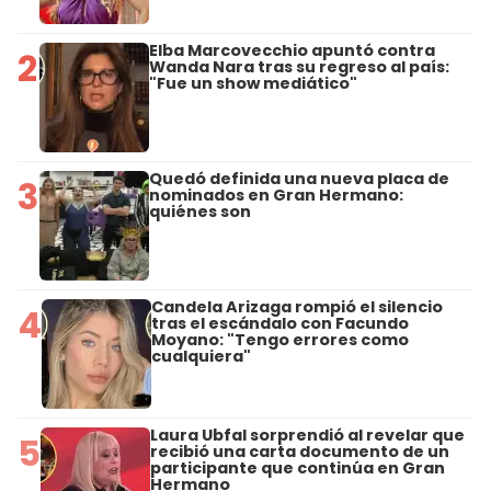
Elba Marcovecchio apuntó contra
2
Wanda Nara tras su regreso al país:
"Fue un show mediático"
Quedó definida una nueva placa de
3
nominados en Gran Hermano:
quiénes son
Candela Arizaga rompió el silencio
4
tras el escándalo con Facundo
Moyano: "Tengo errores como
cualquiera"
Laura Ubfal sorprendió al revelar que
5
recibió una carta documento de un
participante que continúa en Gran
Hermano