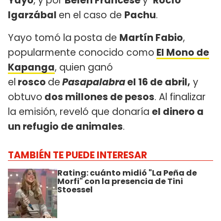
Yayo
, y por
Belén Francese
y
Rocío
Igarzábal
en el caso de
Pachu
.
Yayo tomó la posta de
Martín Fabio
,
popularmente conocido como
El Mono de
Kapanga
, quien ganó
el
rosco
de
Pasapalabra
el 16 de abril,
y
obtuvo
dos millones de pesos
. Al finalizar
la emisión, reveló que donaría
el dinero a
un refugio de animales
.
TAMBIÉN TE PUEDE INTERESAR
Rating: cuánto midió "La Peña de
Morfi" con la presencia de Tini
Stoessel