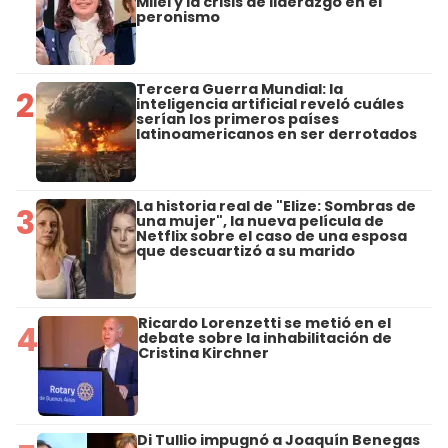
Milei y la crisis de liderazgo en el
peronismo
Tercera Guerra Mundial: la
2
inteligencia artificial reveló cuáles
serían los primeros países
latinoamericanos en ser derrotados
La historia real de "Elize: Sombras de
3
una mujer", la nueva película de
Netflix sobre el caso de una esposa
que descuartizó a su marido
Ricardo Lorenzetti se metió en el
4
debate sobre la inhabilitación de
Cristina Kirchner
Di Tullio impugnó a Joaquín Benegas