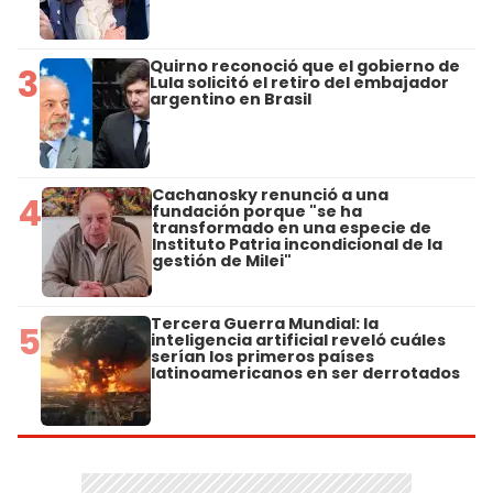
Quirno reconoció que el gobierno de
3
Lula solicitó el retiro del embajador
argentino en Brasil
Cachanosky renunció a una
4
fundación porque "se ha
transformado en una especie de
Instituto Patria incondicional de la
gestión de Milei"
Tercera Guerra Mundial: la
5
inteligencia artificial reveló cuáles
serían los primeros países
latinoamericanos en ser derrotados