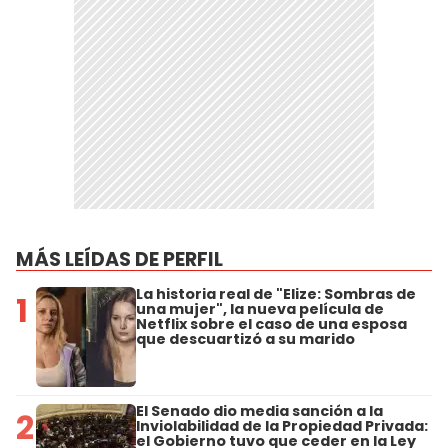
MÁS LEÍDAS DE PERFIL
La historia real de "Elize: Sombras de
1
una mujer", la nueva película de
Netflix sobre el caso de una esposa
que descuartizó a su marido
El Senado dio media sanción a la
2
Inviolabilidad de la Propiedad Privada:
el Gobierno tuvo que ceder en la Ley