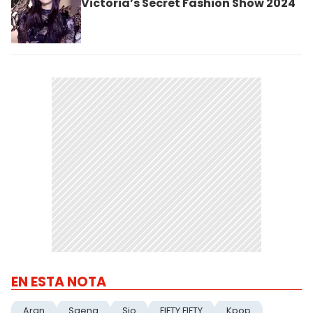
Victoria’s Secret Fashion Show 2024
EN ESTA NOTA
Aran
Saena
Sio
FIFTY FIFTY
Kpop