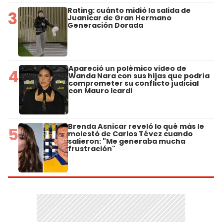
Rating: cuánto midió la salida de
3
Juanicar de Gran Hermano
Generación Dorada
Apareció un polémico video de
4
Wanda Nara con sus hijas que podría
comprometer su conflicto judicial
con Mauro Icardi
Brenda Asnicar reveló lo qué más le
5
molestó de Carlos Tévez cuando
salieron: "Me generaba mucha
frustración"