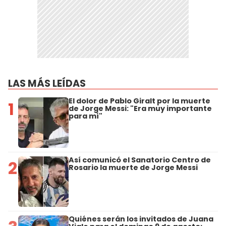
LAS MÁS LEÍDAS
El dolor de Pablo Giralt por la muerte
1
de Jorge Messi: "Era muy importante
para mí"
Así comunicó el Sanatorio Centro de
2
Rosario la muerte de Jorge Messi
Quiénes serán los invitados de Juana