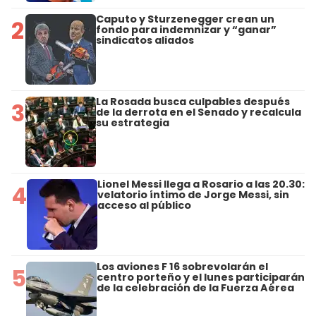
Caputo y Sturzenegger crean un
2
fondo para indemnizar y “ganar”
sindicatos aliados
La Rosada busca culpables después
3
de la derrota en el Senado y recalcula
su estrategia
Lionel Messi llega a Rosario a las 20.30:
4
velatorio íntimo de Jorge Messi, sin
acceso al público
Los aviones F 16 sobrevolarán el
5
centro porteño y el lunes participarán
de la celebración de la Fuerza Aérea