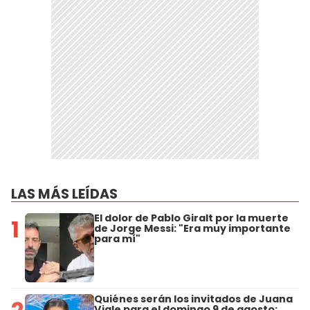
LAS MÁS LEÍDAS
El dolor de Pablo Giralt por la muerte
1
de Jorge Messi: "Era muy importante
para mí"
Quiénes serán los invitados de Juana
Viale para el domingo 9 de agosto: