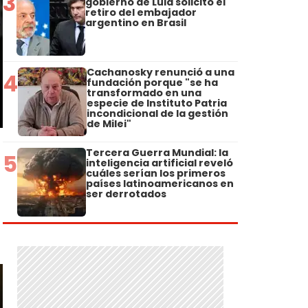
3
gobierno de Lula solicitó el
retiro del embajador
argentino en Brasil
Cachanosky renunció a una
4
fundación porque "se ha
transformado en una
especie de Instituto Patria
incondicional de la gestión
de Milei"
Tercera Guerra Mundial: la
5
inteligencia artificial reveló
cuáles serían los primeros
países latinoamericanos en
ser derrotados