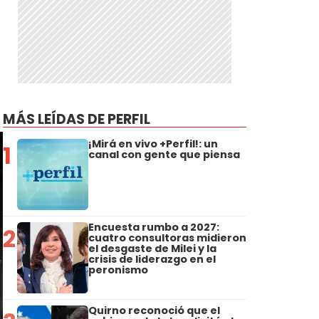
MÁS LEÍDAS DE PERFIL
¡Mirá en vivo +Perfil!: un
1
canal con gente que piensa
Encuesta rumbo a 2027:
2
cuatro consultoras midieron
el desgaste de Milei y la
crisis de liderazgo en el
peronismo
Quirno reconoció que el