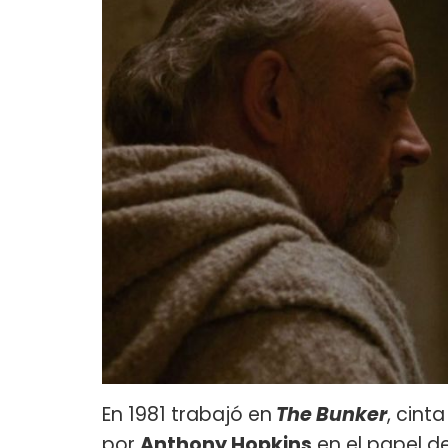
En 1981 trabajó en
The Bunker
, cint
por
Anthony Hopkins
en el papel de