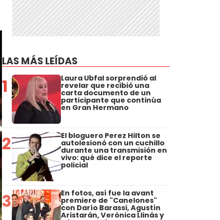
LAS MÁS LEÍDAS
Laura Ubfal sorprendió al
1
revelar que recibió una
carta documento de un
participante que continúa
en Gran Hermano
El bloguero Perez Hilton se
2
autolesionó con un cuchillo
durante una transmisión en
vivo: qué dice el reporte
policial
En fotos, así fue la avant
3
premiere de "Canelones"
con Darío Barassi, Agustín
Aristarán, Verónica Llinás y