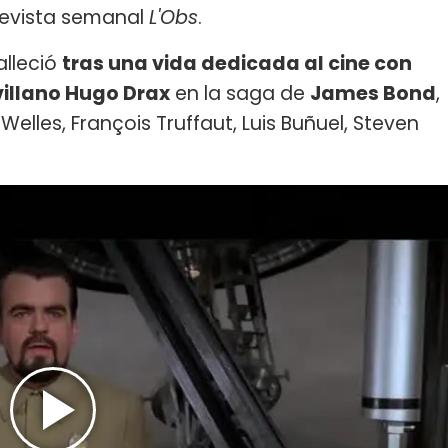
 revista semanal
L'Obs
.
alleció
tras una vida dedicada al cine con
villano Hugo Drax
en la saga de
James Bond
,
lles, François Truffaut, Luis Buñuel, Steven