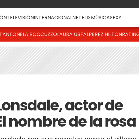
ÓN
TELEVISIÓN
INTERNACIONAL
NETFLIX
MÚSICA
SEXY
T
ANTONELA ROCCUZZO
LAURA UBFAL
PEREZ HILTON
RATIN
Lonsdale, actor de
l nombre de la rosa