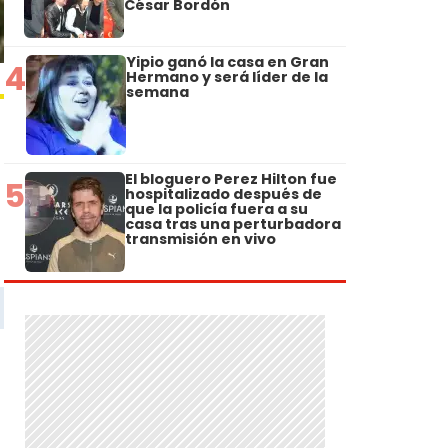
César Bordón
Yipio ganó la casa en Gran
4
Hermano y será líder de la
semana
El bloguero Perez Hilton fue
5
hospitalizado después de
que la policía fuera a su
casa tras una perturbadora
transmisión en vivo