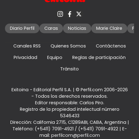
Diario Perfil
Caras
Noticias
Marie Claire
Fo
Canales RSS
Quienes Somos
Contáctenos
Privacidad
Equipo
Reglas de participación
Tránsito
Exitoina - Editorial Perfil S.A.
| © Perfil.com 2006-2026
- Todos los derechos reservados.
Editor responsable: Carlos Piro.
Registro de la propiedad intelectual número
5346433
Dirección:
California 2715
,
C1289ABI
,
CABA, Argentina
|
Teléfono:
(+5411) 7091-4921
/
(+5411) 7091-4922
| E-
mail:
perfilcom@perfil.com