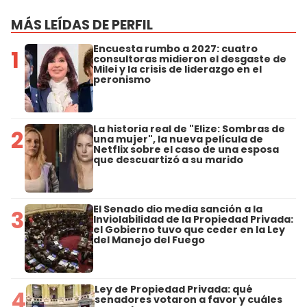
MÁS LEÍDAS DE PERFIL
Encuesta rumbo a 2027: cuatro
1
consultoras midieron el desgaste de
Milei y la crisis de liderazgo en el
peronismo
La historia real de "Elize: Sombras de
2
una mujer", la nueva película de
Netflix sobre el caso de una esposa
que descuartizó a su marido
El Senado dio media sanción a la
3
Inviolabilidad de la Propiedad Privada:
el Gobierno tuvo que ceder en la Ley
del Manejo del Fuego
Ley de Propiedad Privada: qué
4
senadores votaron a favor y cuáles