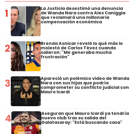
La Justicia desestimó una denuncia
1
de Wanda Nara contra Alex Caniggia
que reclamará una millonaria
compensación económica
Brenda Asnicar reveló lo qué más le
2
molestó de Carlos Tévez cuando
salieron: "Me generaba mucha
frustración"
Apareció un polémico video de Wanda
3
Nara con sus hijas que podría
comprometer su conflicto judicial con
Mauro Icardi
Aseguran que Mauro Icardi ya tendría
4
nuevo club tras su salida del
Galatasaray: "Está buscando casa"