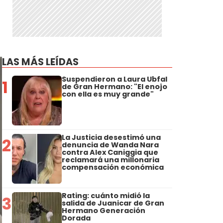
LAS MÁS LEÍDAS
Suspendieron a Laura Ubfal
1
de Gran Hermano: "El enojo
con ella es muy grande"
La Justicia desestimó una
2
denuncia de Wanda Nara
contra Alex Caniggia que
reclamará una millonaria
compensación económica
Rating: cuánto midió la
3
salida de Juanicar de Gran
Hermano Generación
Dorada