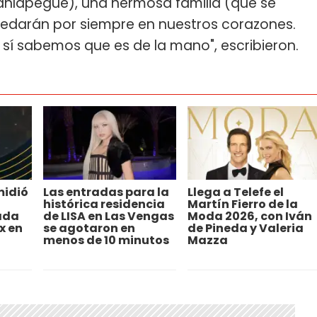
nlapegue), una hermosa familia (que se
uedarán por siempre en nuestros corazones.
sí sabemos que es de la mano", escribieron.
midió
Las entradas para la
Llega a Telefe el
histórica residencia
Martín Fierro de la
ada
de LISA en Las Vengas
Moda 2026, con Iván
x en
se agotaron en
de Pineda y Valeria
menos de 10 minutos
Mazza