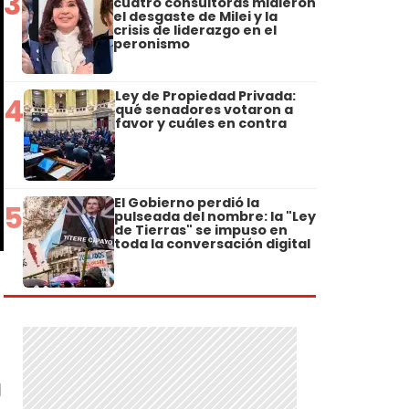
3
cuatro consultoras midieron
el desgaste de Milei y la
crisis de liderazgo en el
peronismo
Ley de Propiedad Privada:
4
qué senadores votaron a
favor y cuáles en contra
El Gobierno perdió la
5
pulseada del nombre: la "Ley
de Tierras" se impuso en
toda la conversación digital
l