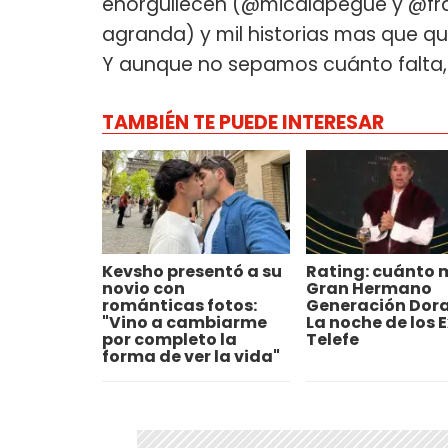
enorgullecen (@micalapegue y @fra
agranda) y mil historias mas que q
Y aunque no sepamos cuánto falta, 
TAMBIÉN TE PUEDE INTERESAR
Kevsho presentó a su
Rating: cuánto 
novio con
Gran Hermano
románticas fotos:
Generación Dor
"Vino a cambiarme
La noche de los E
por completo la
Telefe
forma de ver la vida"