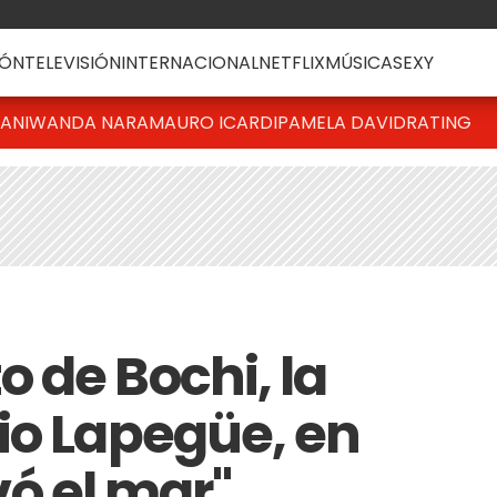
ÓN
TELEVISIÓN
INTERNACIONAL
NETFLIX
MÚSICA
SEXY
IANI
WANDA NARA
MAURO ICARDI
PAMELA DAVID
RATING
 de Bochi, la
io Lapegüe, en
evó el mar"