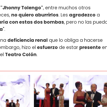
 y "Jhonny Tolengo"
, entre muchos otros
veces,
no quiero aburrirlos
. Les
agradezco
a
jaría con estas dos bombas
, pero no las pued
ia
".
una
deficiencia renal
que lo obliga a hacerse
embargo, hizo el
esfuerzo
de estar
presente
e
el
Teatro Colón
.