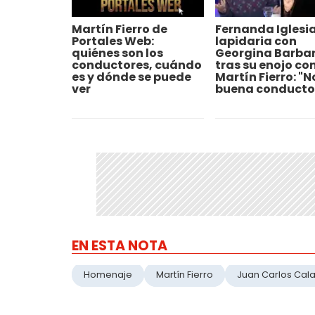
Martín Fierro de
Fernanda Iglesia
Portales Web:
lapidaria con
quiénes son los
Georgina Barba
conductores, cuándo
tras su enojo con
es y dónde se puede
Martín Fierro: "N
ver
buena conducto
EN ESTA NOTA
Homenaje
Martín Fierro
Juan Carlos Cal