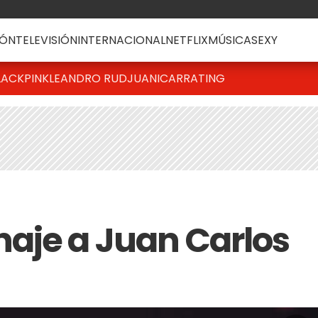
ÓN
TELEVISIÓN
INTERNACIONAL
NETFLIX
MÚSICA
SEXY
LACKPINK
LEANDRO RUD
JUANICAR
RATING
aje a Juan Carlos