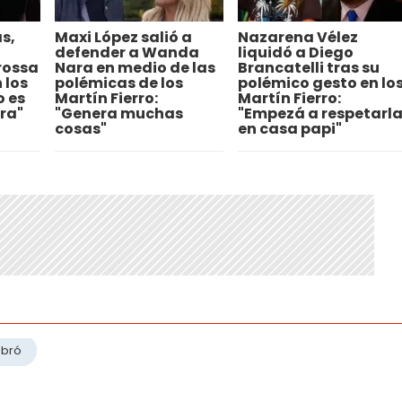
s,
Maxi López salió a
Nazarena Vélez
defender a Wanda
liquidó a Diego
rossa
Nara en medio de las
Brancatelli tras su
 los
polémicas de los
polémico gesto en lo
o es
Martín Fierro:
Martín Fierro:
ra"
"Genera muchas
"Empezá a respetarl
cosas"
en casa papi"
abró