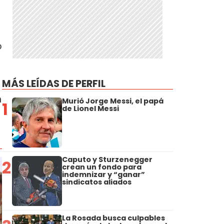
o
MÁS LEÍDAS DE PERFIL
n
Murió Jorge Messi, el papá
1
de Lionel Messi
Caputo y Sturzenegger
2
crean un fondo para
indemnizar y “ganar”
sindicatos aliados
La Rosada busca culpables