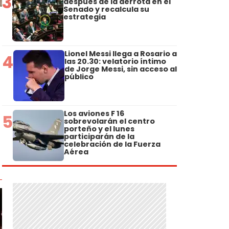
3
después de la derrota en el
Senado y recalcula su
estrategia
Lionel Messi llega a Rosario a
4
las 20.30: velatorio íntimo
de Jorge Messi, sin acceso al
público
Los aviones F 16
5
sobrevolarán el centro
porteño y el lunes
participarán de la
celebración de la Fuerza
Aérea