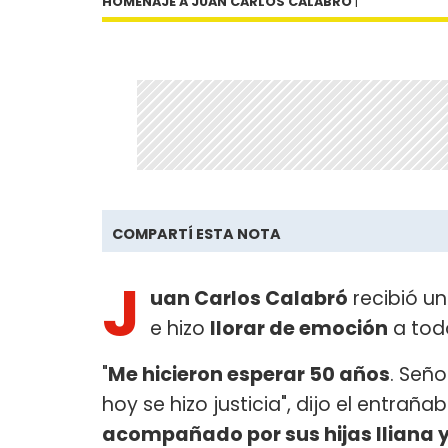
HOMENAJE A JUAN CARLOS CALABRÓ
|
COMPARTÍ ESTA NOTA
J
uan Carlos Calabró
recibió u
e hizo
llorar de emoción
a todo
"
Me hicieron esperar 50 años
. Seño
hoy se hizo justicia", dijo el entraña
acompañado por sus hijas Iliana 