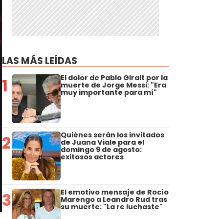
LAS MÁS LEÍDAS
El dolor de Pablo Giralt por la
1
muerte de Jorge Messi: "Era
muy importante para mí"
Quiénes serán los invitados
2
de Juana Viale para el
domingo 9 de agosto:
exitosos actores
El emotivo mensaje de Rocío
3
Marengo a Leandro Rud tras
su muerte: "La re luchaste"