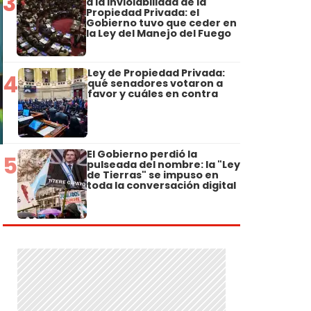
3
a la Inviolabilidad de la
Propiedad Privada: el
Gobierno tuvo que ceder en
la Ley del Manejo del Fuego
Ley de Propiedad Privada:
4
qué senadores votaron a
favor y cuáles en contra
El Gobierno perdió la
5
pulseada del nombre: la "Ley
de Tierras" se impuso en
toda la conversación digital