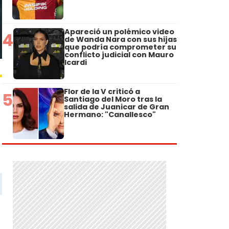
Apareció un polémico video
4
de Wanda Nara con sus hijas
que podría comprometer su
conflicto judicial con Mauro
Icardi
Flor de la V criticó a
5
Santiago del Moro tras la
salida de Juanicar de Gran
Hermano: "Canallesco"