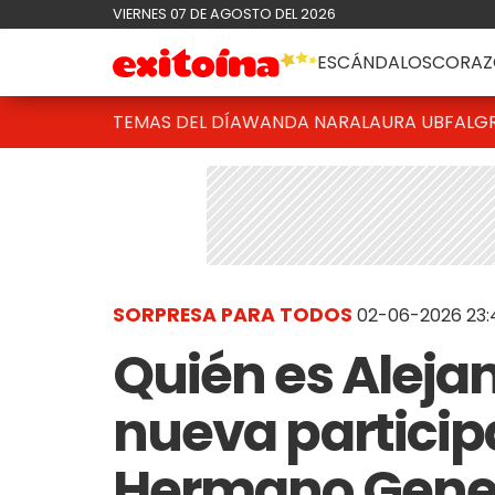
VIERNES 07 DE AGOSTO DEL 2026
ESCÁNDALOS
CORAZ
TEMAS DEL DÍA
WANDA NARA
LAURA UBFAL
G
SORPRESA PARA TODOS
02-06-2026 23:
Quién es Alejan
nueva particip
Hermano Gene