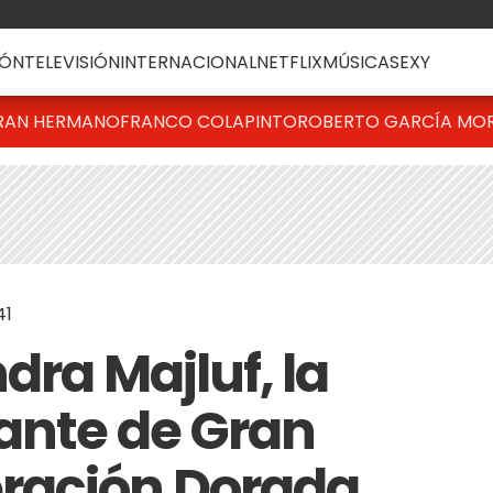
ÓN
TELEVISIÓN
INTERNACIONAL
NETFLIX
MÚSICA
SEXY
RAN HERMANO
FRANCO COLAPINTO
ROBERTO GARCÍA MO
41
dra Majluf, la
ante de Gran
ración Dorada