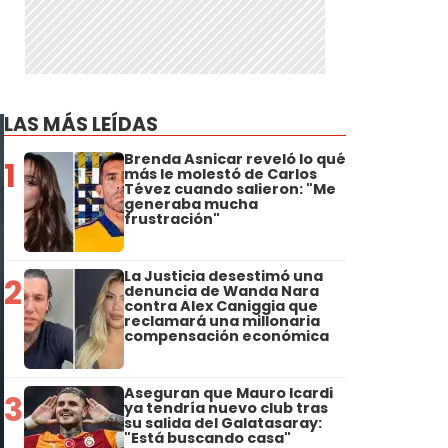
LAS MÁS LEÍDAS
Brenda Asnicar reveló lo qué
1
más le molestó de Carlos
Tévez cuando salieron: "Me
generaba mucha
frustración"
La Justicia desestimó una
2
denuncia de Wanda Nara
contra Alex Caniggia que
reclamará una millonaria
compensación económica
Aseguran que Mauro Icardi
3
ya tendría nuevo club tras
su salida del Galatasaray:
"Está buscando casa"