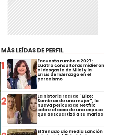
MÁS LEÍDAS DE PERFIL
Encuesta rumbo a 2027:
1
cuatro consultoras midieron
el desgaste de Milei y la
crisis de liderazgo en el
peronismo
La historia real de "Elize:
2
Sombras de una mujer", la
nueva película de Netflix
sobre el caso de una esposa
que descuartizó a su marido
El Senado dio media sanción