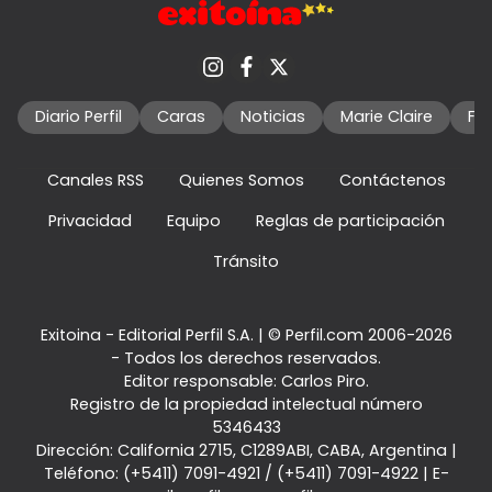
Diario Perfil
Caras
Noticias
Marie Claire
Fo
Canales RSS
Quienes Somos
Contáctenos
Privacidad
Equipo
Reglas de participación
Tránsito
Exitoina - Editorial Perfil S.A.
| © Perfil.com 2006-2026
- Todos los derechos reservados.
Editor responsable: Carlos Piro.
Registro de la propiedad intelectual número
5346433
Dirección:
California 2715
,
C1289ABI
,
CABA, Argentina
|
Teléfono:
(+5411) 7091-4921
/
(+5411) 7091-4922
| E-