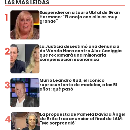
LAS MÁS LEÍDAS
Suspendieron a Laura Ubfal de Gran
1
Hermano: "El enojo con ella es muy
grande"
La Justicia desestimó una denuncia
2
de Wanda Nara contra Alex Caniggia
que reclamará una millonaria
compensación económica
Murió Leandro Rud, el icónico
3
representante de modelos, a los 51
años: qué pasó
La propuesta de Pamela David a Ángel
4
de Brito tras anunciar el final de LAM:
"Me sorprendió"