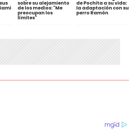
sus
sobre su alejamiento
de Pochita a su vida:
Miami
de los medios: "Me
la adaptación con su
preocupan los
perro Ramón
límites"