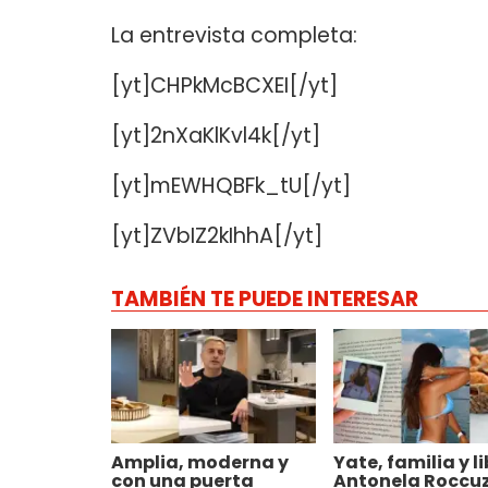
La entrevista completa:
[yt]CHPkMcBCXEI[/yt]
[yt]2nXaKlKvl4k[/yt]
[yt]mEWHQBFk_tU[/yt]
[yt]ZVbIZ2kIhhA[/yt]
TAMBIÉN TE PUEDE INTERESAR
Amplia, moderna y
Yate, familia y li
con una puerta
Antonela Roccu