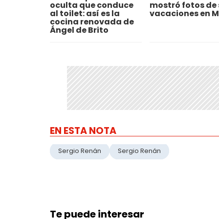
oculta que conduce
mostró fotos de 
al toilet: así es la
vacaciones en 
cocina renovada de
Ángel de Brito
EN ESTA NOTA
Sergio Renán
Sergio Renán