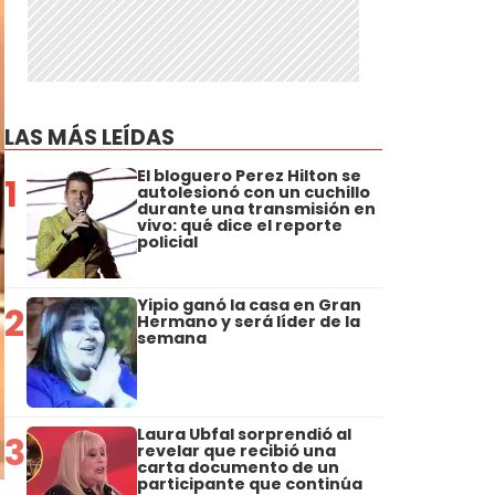
LAS MÁS LEÍDAS
El bloguero Perez Hilton se
1
autolesionó con un cuchillo
durante una transmisión en
vivo: qué dice el reporte
policial
Yipio ganó la casa en Gran
2
Hermano y será líder de la
semana
Laura Ubfal sorprendió al
3
revelar que recibió una
carta documento de un
participante que continúa