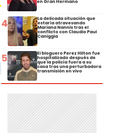
en Gran Hermano
La delicada situación que
4
estaría atravesando
Mariana Nannis tras el
conflicto con Claudio Paul
Caniggia
El bloguero Perez Hilton fue
5
hospitalizado después de
que la policía fuera a su
casa tras una perturbadora
transmisión en vivo