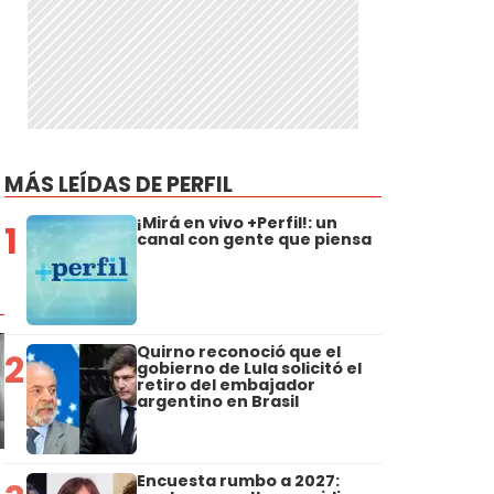
MÁS LEÍDAS DE PERFIL
¡Mirá en vivo +Perfil!: un
1
canal con gente que piensa
Quirno reconoció que el
2
gobierno de Lula solicitó el
retiro del embajador
argentino en Brasil
Encuesta rumbo a 2027: