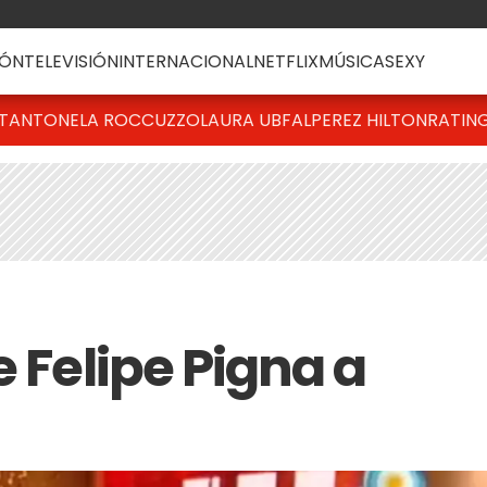
ÓN
TELEVISIÓN
INTERNACIONAL
NETFLIX
MÚSICA
SEXY
T
ANTONELA ROCCUZZO
LAURA UBFAL
PEREZ HILTON
RATIN
e Felipe Pigna a