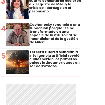
3
cuatro consultoras midieron
el desgaste de Milei y la
crisis de liderazgo en el
peronismo
Cachanosky renunció a una
4
fundación porque "se ha
transformado en una
especie de Instituto Patria
incondicional de la gestión
de Milei"
Tercera Guerra Mundial: la
5
inteligencia artificial reveló
cuáles serían los primeros
países latinoamericanos en
ser derrotados