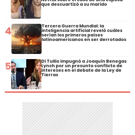
que descuartizó a su marido
Tercera Guerra Mundial: la
4
inteligencia artificial reveló cuáles
serían los primeros países
latinoamericanos en ser derrotados
Di Tullio impugnó a Joaquín Benegas
5
Lynch por un presunto conflicto de
intereses en el debate de la Ley de
Tierras