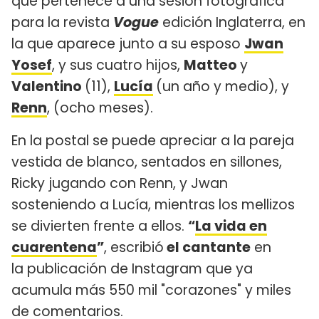
que pertenece a una sesión fotográfica
para la revista
Vogue
edición Inglaterra, en
la que aparece junto a su esposo
Jwan
Yosef
, y sus cuatro hijos,
Matteo
y
Valentino
(11),
Lucía
(un año y medio), y
Renn
, (ocho meses).
En la postal se puede apreciar a la pareja
vestida de blanco, sentados en sillones,
Ricky jugando con Renn, y Jwan
sosteniendo a Lucía, mientras los mellizos
se divierten frente a ellos.
“
La vida en
cuarentena
”
, escribió
el cantante
en
la publicación de Instagram que ya
acumula más 550 mil "corazones" y miles
de comentarios.