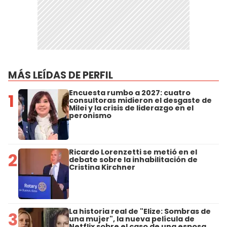
MÁS LEÍDAS DE PERFIL
Encuesta rumbo a 2027: cuatro
1
consultoras midieron el desgaste de
Milei y la crisis de liderazgo en el
peronismo
Ricardo Lorenzetti se metió en el
2
debate sobre la inhabilitación de
Cristina Kirchner
La historia real de "Elize: Sombras de
3
una mujer", la nueva película de
Netflix sobre el caso de una esposa