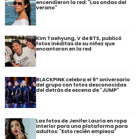
encendieron la red: "Las ondas del
verano"
Kim Taehyung, V de BTS, publicó
fotos inéditas de su niñez que
encantaron en la red
BLACKPINK celebra el 9º aniversario
del grupo con fotos desconocidas
del detrás de escena de "JUMP"
Las fotos de Jenifer Lauría en ropa
interior para una plataforma para
adultos: "Esto recién empieza"