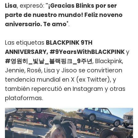
Lisa
, expresó:
"¡Gracias Blinks por ser
parte de nuestro mundo! Feliz noveno
aniversario. Te amo
".
Las etiquetas
BLACKPINK 9TH
ANNIVERSARY, #9YearsWithBLACKPINK
y
#영원히_빛날_블랙핑크_9주년
, Blackpink,
Jennie, Rosé, Lisa y Jisoo se convirtieron
tendencia mundial en X (ex Twitter), y
también repercutió en Instagram y otras
plataformas.