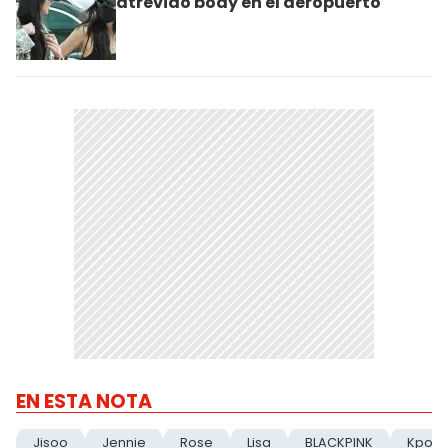
atrevido body en el aeropuerto
EN ESTA NOTA
Jisoo
Jennie
Rose
Lisa
BLACKPINK
Kpop