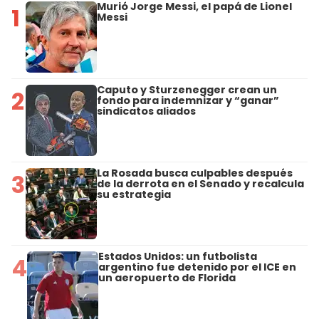
Murió Jorge Messi, el papá de Lionel
1
Messi
Caputo y Sturzenegger crean un
2
fondo para indemnizar y “ganar”
sindicatos aliados
La Rosada busca culpables después
3
de la derrota en el Senado y recalcula
su estrategia
Estados Unidos: un futbolista
4
argentino fue detenido por el ICE en
un aeropuerto de Florida