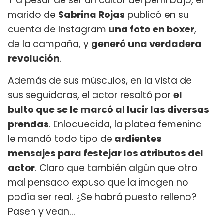
Y a pesar de ser un cultor del perfil bajo, el
marido de
Sabrina Rojas
publicó en su
cuenta de Instagram
una foto en boxer
,
de la campaña, y
generó una verdadera
revolución
.
Además de sus músculos, en la vista de
sus seguidoras, el actor resaltó por
el
bulto que se le marcó al lucir las diversas
prendas
. Enloquecida, la platea femenina
le mandó todo tipo de
ardientes
mensajes para festejar los atributos del
actor
. Claro que también algún que otro
mal pensado expuso que la imagen no
podía ser real. ¿Se habrá puesto relleno?
Pasen y vean...