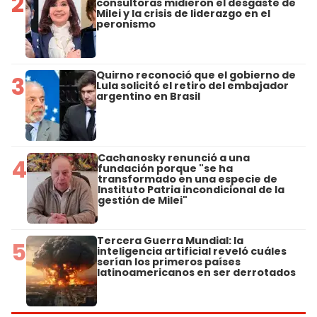
2
consultoras midieron el desgaste de
Milei y la crisis de liderazgo en el
peronismo
Quirno reconoció que el gobierno de
3
Lula solicitó el retiro del embajador
argentino en Brasil
Cachanosky renunció a una
4
fundación porque "se ha
transformado en una especie de
Instituto Patria incondicional de la
gestión de Milei"
Tercera Guerra Mundial: la
5
inteligencia artificial reveló cuáles
serían los primeros países
latinoamericanos en ser derrotados