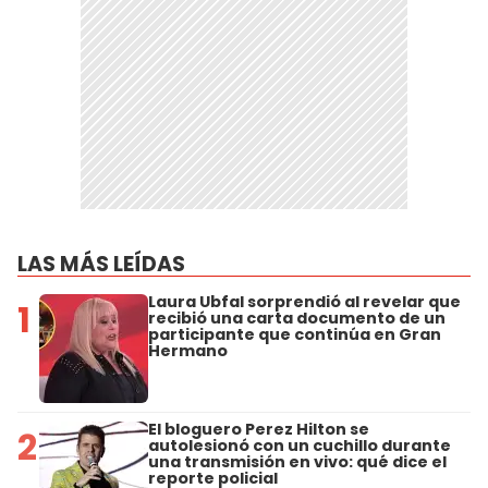
LAS MÁS LEÍDAS
Laura Ubfal sorprendió al revelar que
1
recibió una carta documento de un
participante que continúa en Gran
Hermano
El bloguero Perez Hilton se
2
autolesionó con un cuchillo durante
una transmisión en vivo: qué dice el
reporte policial