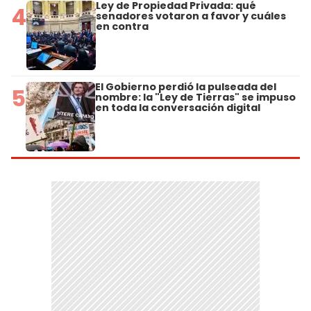
Ley de Propiedad Privada: qué
4
senadores votaron a favor y cuáles
en contra
El Gobierno perdió la pulseada del
5
nombre: la "Ley de Tierras" se impuso
en toda la conversación digital