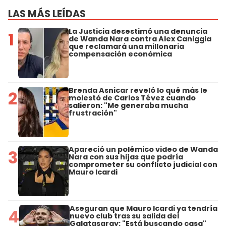
LAS MÁS LEÍDAS
La Justicia desestimó una denuncia
1
de Wanda Nara contra Alex Caniggia
que reclamará una millonaria
compensación económica
Brenda Asnicar reveló lo qué más le
2
molestó de Carlos Tévez cuando
salieron: "Me generaba mucha
frustración"
Apareció un polémico video de Wanda
3
Nara con sus hijas que podría
comprometer su conflicto judicial con
Mauro Icardi
Aseguran que Mauro Icardi ya tendría
4
nuevo club tras su salida del
Galatasaray: "Está buscando casa"