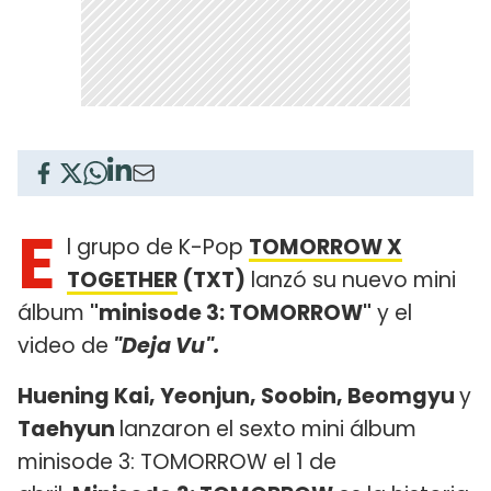
E
l grupo de K-Pop
TOMORROW X
TOGETHER
(TXT)
lanzó su nuevo mini
álbum
"minisode 3: TOMORROW"
y el
video de
"Deja Vu".
Huening Kai, Yeonjun, Soobin, Beomgyu
y
Taehyun
lanzaron el sexto mini álbum
minisode 3: TOMORROW el 1 de