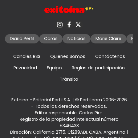
Diario Perfil
Caras
Noticias
Marie Claire
Fo
Canales RSS
Quienes Somos
Contáctenos
Privacidad
Equipo
Reglas de participación
Tránsito
Exitoina - Editorial Perfil S.A.
| © Perfil.com 2006-2026
- Todos los derechos reservados.
Editor responsable: Carlos Piro.
Registro de la propiedad intelectual número
5346433
Dirección:
California 2715
,
C1289ABI
,
CABA, Argentina
|