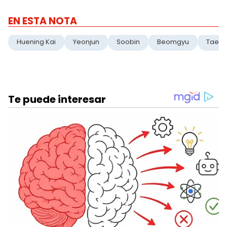
EN ESTA NOTA
Huening Kai
Yeonjun
Soobin
Beomgyu
Taehy