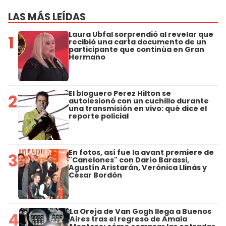
LAS MÁS LEÍDAS
Laura Ubfal sorprendió al revelar que
1
recibió una carta documento de un
participante que continúa en Gran
Hermano
El bloguero Perez Hilton se
2
autolesionó con un cuchillo durante
una transmisión en vivo: qué dice el
reporte policial
En fotos, así fue la avant premiere de
3
"Canelones" con Darío Barassi,
Agustín Aristarán, Verónica Llinás y
César Bordón
La Oreja de Van Gogh llega a Buenos
4
Aires tras el regreso de Amaia