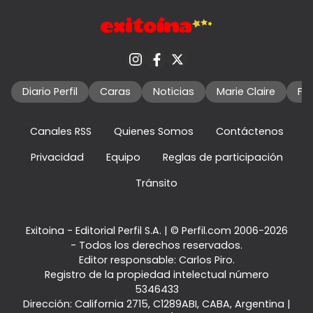
Diario Perfil
Caras
Noticias
Marie Claire
Fo
Canales RSS
Quienes Somos
Contáctenos
Privacidad
Equipo
Reglas de participación
Tránsito
Exitoina - Editorial Perfil S.A.
| © Perfil.com 2006-2026
- Todos los derechos reservados.
Editor responsable: Carlos Piro.
Registro de la propiedad intelectual número
5346433
Dirección:
California 2715
,
C1289ABI
,
CABA, Argentina
|