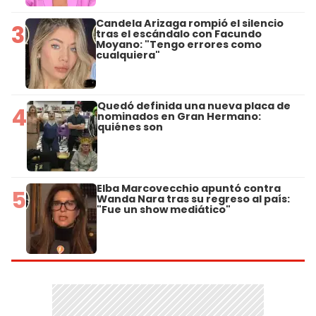
Candela Arizaga rompió el silencio
3
tras el escándalo con Facundo
Moyano: "Tengo errores como
cualquiera"
Quedó definida una nueva placa de
4
nominados en Gran Hermano:
quiénes son
Elba Marcovecchio apuntó contra
5
Wanda Nara tras su regreso al país:
"Fue un show mediático"