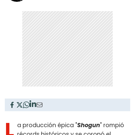
L
a producción épica "
Shogun
" rompió
récords históricos y se coronó el