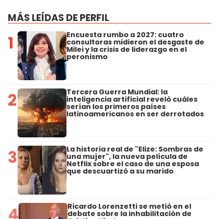
MÁS LEÍDAS DE PERFIL
Encuesta rumbo a 2027: cuatro
1
consultoras midieron el desgaste de
Milei y la crisis de liderazgo en el
peronismo
Tercera Guerra Mundial: la
2
inteligencia artificial reveló cuáles
serían los primeros países
latinoamericanos en ser derrotados
La historia real de "Elize: Sombras de
3
una mujer", la nueva película de
Netflix sobre el caso de una esposa
que descuartizó a su marido
Ricardo Lorenzetti se metió en el
4
debate sobre la inhabilitación de