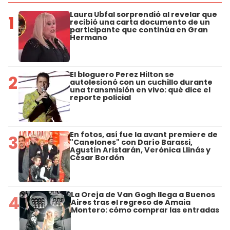
Laura Ubfal sorprendió al revelar que
1
recibió una carta documento de un
participante que continúa en Gran
Hermano
El bloguero Perez Hilton se
2
autolesionó con un cuchillo durante
una transmisión en vivo: qué dice el
reporte policial
En fotos, así fue la avant premiere de
3
"Canelones" con Darío Barassi,
Agustín Aristarán, Verónica Llinás y
César Bordón
La Oreja de Van Gogh llega a Buenos
4
Aires tras el regreso de Amaia
Montero: cómo comprar las entradas