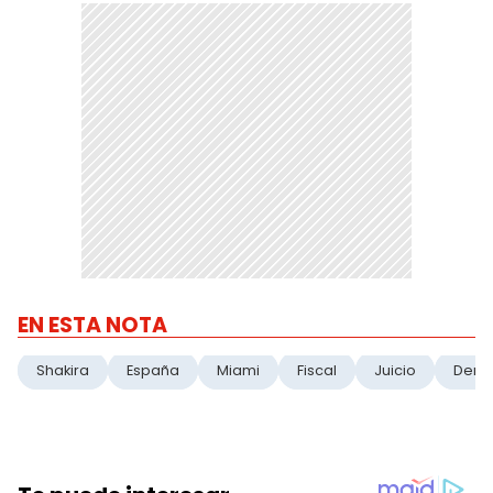
EN ESTA NOTA
Shakira
España
Miami
Fiscal
Juicio
Dem