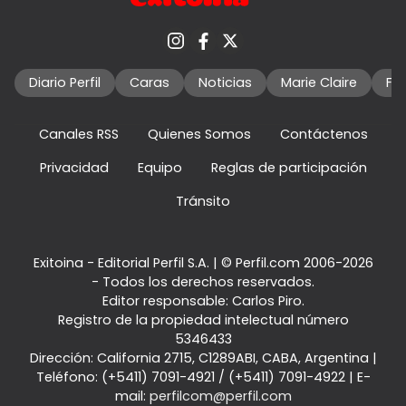
Diario Perfil
Caras
Noticias
Marie Claire
Fo
Canales RSS
Quienes Somos
Contáctenos
Privacidad
Equipo
Reglas de participación
Tránsito
Exitoina - Editorial Perfil S.A.
| © Perfil.com 2006-2026
- Todos los derechos reservados.
Editor responsable: Carlos Piro.
Registro de la propiedad intelectual número
5346433
Dirección:
California 2715
,
C1289ABI
,
CABA, Argentina
|
Teléfono:
(+5411) 7091-4921
/
(+5411) 7091-4922
| E-
mail:
perfilcom@perfil.com