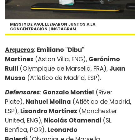
MESSI Y DE PAUL LLEGARON JUNTOS A LA
CONCENTRACIÓN | INSTAGRAM
Arqueros
:
Emiliano "Dibu"
Martínez
(Aston Villa, ENG),
Gerónimo
Rulli
(Olympique de Marsella, FRA),
Juan
Musso
(Atlético de Madrid, ESP).
Defensores
:
Gonzalo Montiel
(River
Plate),
Nahuel Molina
(Atlético de Madrid,
ESP),
Lisandro Martínez
(Manchester
United, ENG),
Nicolás Otamendi
(SL
Benfica, POR),
Leonardo
Balerdi
(Olympique de Marsella,