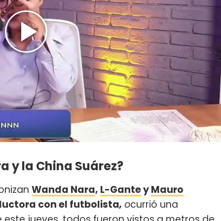
 y la China Suárez?
gonizan
Wanda Nara
,
L-Gante
y
Mauro
uctora con el futbolista
,
o
currió una
e este jueves, todos fueron vistos a metros de