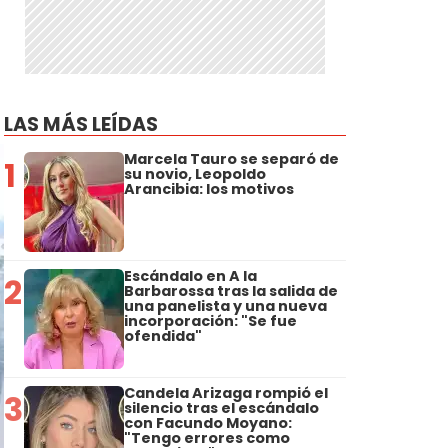
LAS MÁS LEÍDAS
Marcela Tauro se separó de
1
su novio, Leopoldo
Arancibia: los motivos
Escándalo en A la
2
Barbarossa tras la salida de
una panelista y una nueva
incorporación: "Se fue
ofendida"
Candela Arizaga rompió el
3
silencio tras el escándalo
con Facundo Moyano:
"Tengo errores como