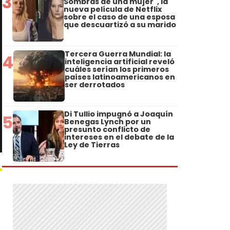
3
Sombras de una mujer", la
nueva película de Netflix
sobre el caso de una esposa
que descuartizó a su marido
Tercera Guerra Mundial: la
4
inteligencia artificial reveló
cuáles serían los primeros
países latinoamericanos en
ser derrotados
Di Tullio impugnó a Joaquín
5
Benegas Lynch por un
presunto conflicto de
intereses en el debate de la
Ley de Tierras