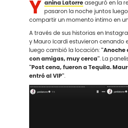
Y
anina Latorre
aseguró en la r
pasaron la noche juntos luego
compartir un momento intimo en un
A través de sus historias en Instagr
y Mauro Icardi estuvieron cenando e
luego cambió la locación:
"Anoche c
con amigas, muy cerca"
. La panel
"Post cena, fueron a Tequila. Maur
entró al VIP"
.