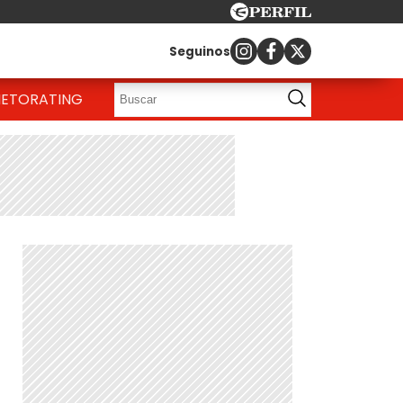
Seguinos
IETO
RATING