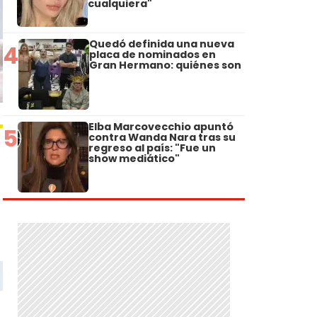
cualquiera"
Quedó definida una nueva
4
placa de nominados en
Gran Hermano: quiénes son
Elba Marcovecchio apuntó
5
contra Wanda Nara tras su
regreso al país: "Fue un
show mediático"