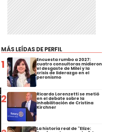
MÁS LEÍDAS DE PERFIL
Encuesta rumbo a 2027:
1
cuatro consultoras midieron
el desgaste de Milei y la
crisis de liderazgo en el
peronismo
Ricardo Lorenzetti se metió
2
en el debate sobre la
inhabilitación de Cristina
Kirchner
La historia real de "Elize: