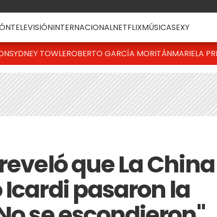
ÓN
TELEVISIÓN
INTERNACIONAL
NETFLIX
MÚSICA
SEXY
TON
SYDNEY TOWLE
ROBERTO GARCÍA MORITÁN
MARIELA PR
 reveló que La China
 Icardi pasaron la
"No se escondieron"