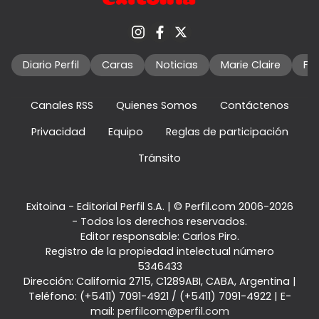
Diario Perfil
Caras
Noticias
Marie Claire
Fo
Canales RSS
Quienes Somos
Contáctenos
Privacidad
Equipo
Reglas de participación
Tránsito
Exitoina - Editorial Perfil S.A.
| © Perfil.com 2006-2026
- Todos los derechos reservados.
Editor responsable: Carlos Piro.
Registro de la propiedad intelectual número
5346433
Dirección:
California 2715
,
C1289ABI
,
CABA, Argentina
|
Teléfono:
(+5411) 7091-4921
/
(+5411) 7091-4922
| E-
mail:
perfilcom@perfil.com