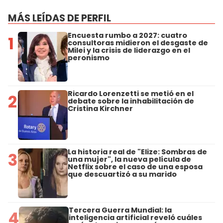
MÁS LEÍDAS DE PERFIL
Encuesta rumbo a 2027: cuatro
1
consultoras midieron el desgaste de
Milei y la crisis de liderazgo en el
peronismo
Ricardo Lorenzetti se metió en el
2
debate sobre la inhabilitación de
Cristina Kirchner
La historia real de "Elize: Sombras de
3
una mujer", la nueva película de
Netflix sobre el caso de una esposa
que descuartizó a su marido
Tercera Guerra Mundial: la
4
inteligencia artificial reveló cuáles