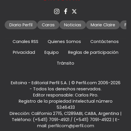
Diario Perfil
Caras
Noticias
Marie Claire
Fo
Canales RSS
Quienes Somos
Contáctenos
Privacidad
Equipo
Reglas de participación
Tránsito
Exitoina - Editorial Perfil S.A.
| © Perfil.com 2006-2026
- Todos los derechos reservados.
Editor responsable: Carlos Piro.
Registro de la propiedad intelectual número
5346433
Dirección:
California 2715
,
C1289ABI
,
CABA, Argentina
|
Teléfono:
(+5411) 7091-4921
/
(+5411) 7091-4922
| E-
mail:
perfilcom@perfil.com