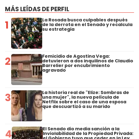
MÁS LEÍDAS DE PERFIL
La Rosada busca culpables después
1
de la derrota en el Senado y recalcula
su estrategia
Femicidio de Agostina Vega:
2
detuvieron a dos inquilinos de Claudio
Barrelier por encubrimiento
agravado
La historia real de "Elize: Sombras de
3
una mujer", la nueva película de
Netflix sobre el caso de una esposa
que descuartizó a su marido
El Senado dio media sanción a la
4
Inviolabilidad de la Propiedad Privada:
el Gobierno tuvo que ceder en la Ley