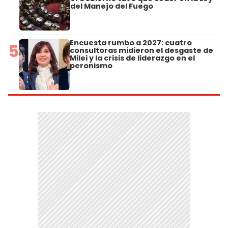
del Manejo del Fuego
Encuesta rumbo a 2027: cuatro
5
consultoras midieron el desgaste de
Milei y la crisis de liderazgo en el
peronismo