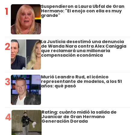
Suspendieron a Laura Ubfal de Gran
1
Hermano: "El enojo con ella es muy
grande"
La Justicia desestimó una denuncia
2
de Wanda Nara contra Alex Caniggia
que reclamará una millonaria
compensación económica
Murió Leandro Rud, el icónico
3
representante de modelos, a los 51
años: qué pasó
Rating: cuánto midió la salida de
4
Juanicar de Gran Hermano
Generación Dorada