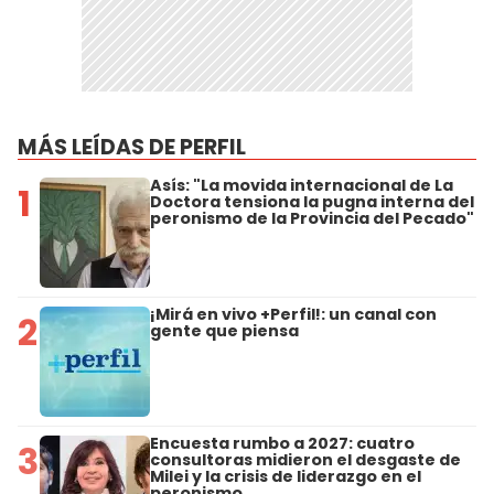
MÁS LEÍDAS DE PERFIL
Asís: "La movida internacional de La
1
Doctora tensiona la pugna interna del
peronismo de la Provincia del Pecado"
¡Mirá en vivo +Perfil!: un canal con
2
gente que piensa
Encuesta rumbo a 2027: cuatro
3
consultoras midieron el desgaste de
Milei y la crisis de liderazgo en el
peronismo