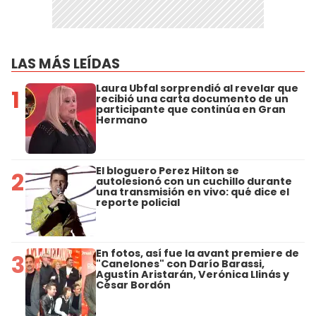
LAS MÁS LEÍDAS
Laura Ubfal sorprendió al revelar que
1
recibió una carta documento de un
participante que continúa en Gran
Hermano
El bloguero Perez Hilton se
2
autolesionó con un cuchillo durante
una transmisión en vivo: qué dice el
reporte policial
En fotos, así fue la avant premiere de
3
"Canelones" con Darío Barassi,
Agustín Aristarán, Verónica Llinás y
César Bordón