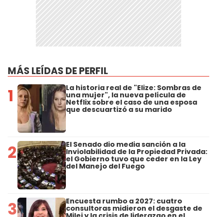
MÁS LEÍDAS DE PERFIL
La historia real de "Elize: Sombras de
1
una mujer", la nueva película de
Netflix sobre el caso de una esposa
que descuartizó a su marido
El Senado dio media sanción a la
2
Inviolabilidad de la Propiedad Privada:
el Gobierno tuvo que ceder en la Ley
del Manejo del Fuego
Encuesta rumbo a 2027: cuatro
3
consultoras midieron el desgaste de
Milei y la crisis de liderazgo en el